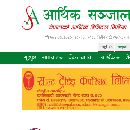
Aug 06, 2026 |
२१ साउन २०८३, बिहीवार
०७:०:३३ बज
English
Nepali
गृहपृष्ठ
समाचार
बैंक तथा वित्त
आर्थिक
श