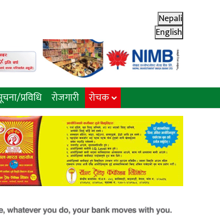
Nepali
English
ूचना/प्रविधि
रोजगारी
राेचक