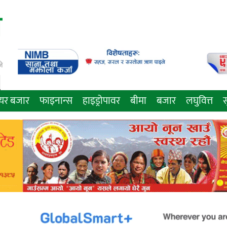
े
ेयर बजार
फाइनान्स
हाइड्रोपावर
बीमा
बजार
लघुवित्त
स