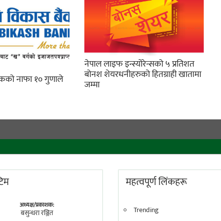
नेपाल लाइफ इन्स्योरेन्सको ५ प्रतिशत
बोनश शेयरधनीहरुको हितग्राही खातामा
ैंकको नाफा १० गुणाले
जम्मा
 टिम
महत्वपूर्ण लिंकहरू
अध्यक्ष/प्रकाशक:
Trending
बसुन्धरा रञ्जित