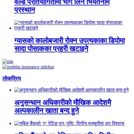
वर्ल्ड प्रतियोगितामा भाग लिन भियतनाम
प्रस्थान
ग्यासको कालोबजारी रोक्न उपत्यकाका डिपोमा
सादा पोसाकका प्रहरी खटाइने
लाेकप्रिय
अनुसन्धान अधिकारीकाे माैखिक आदेशमै
अल्पकालीन खाता बन्द हुने