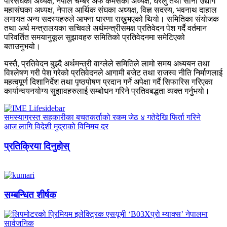
परिसंघका अध्यक्ष, नेपाल चेम्बर अफ कमर्सका अध्यक्ष, घरेलु तथा साना उद्योग
महासंघका अध्यक्ष, नेपाल आर्थिक संघका अध्यक्ष, विज्ञ सदस्य, भवनाथ दाहाल
लगायत अन्य सदस्यहरुले आफ्ना धारणा राख्नुभएको थियो। समितिका संयोजक
तथा अर्थ मन्त्रालयका सचिवले अर्थमन्त्रीसमक्ष प्रतिवेदन पेश गर्दै वर्तमान
परिवर्तित समयानुकूल सुझावहरु समितिको प्रतिवेदनमा समेटिएको
बताउनुभयो।
यस्तै, प्रतिवेदन बुझ्दै अर्थमन्त्री वाग्लेले समितिले लामो समय अध्ययन तथा
विश्लेषण गरी पेश गरेको प्रतिवेदनले आगामी बजेट तथा राजस्व नीति निर्माणलाई
महत्वपूर्ण दिशानिर्देश तथा पृष्ठपोषण प्रदान गर्ने अपेक्षा गर्दै सिफारिस गरिएका
कार्यान्वयनयोग्य सुझावहरुलाई सम्बोधन गरिने प्रतिवबद्धता व्यक्त गर्नुभयो।
समस्याग्रस्त सहकारीका बचतकर्ताको रकम जेठ ४ गतेदेखि फिर्ता गरिने
आज लागि विदेशी मुद्राको विनिमय दर
प्रतिक्रिया दिनुहोस्
सम्बन्धित शीर्षक