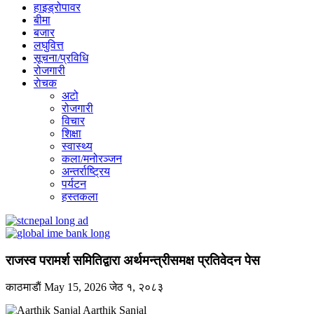
हाइड्रोपावर
बीमा
बजार
लघुवित्त
सूचना/प्रविधि
रोजगारी
राेचक
अटो
रोजगारी
विचार
शिक्षा
स्वास्थ्य
कला/मनोरञ्जन
अन्तर्राष्ट्रिय
पर्यटन
हस्तकला
राजस्व परामर्श समितिद्वारा अर्थमन्त्रीसमक्ष प्रतिवेदन पेस
काठमाडाैं
May 15, 2026
जेठ १, २०८३
Aarthik Sanjal