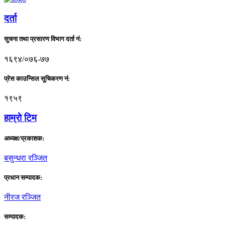
दर्ता
सुचना तथा प्रसारण विभाग दर्ता नं:
१६९४/०७६-७७
प्रेस काउन्सिल सूचिकरण नं:
१९५९
हाम्राे टिम
अध्यक्ष/प्रकाशक:
बसुन्धरा रञ्जित
प्रधान सम्पादक:
नीरज रञ्जित
सम्पादक: