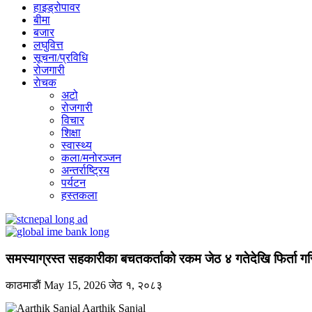
हाइड्रोपावर
बीमा
बजार
लघुवित्त
सूचना/प्रविधि
रोजगारी
राेचक
अटो
रोजगारी
विचार
शिक्षा
स्वास्थ्य
कला/मनोरञ्जन
अन्तर्राष्ट्रिय
पर्यटन
हस्तकला
समस्याग्रस्त सहकारीका बचतकर्ताको रकम जेठ ४ गतेदेखि फिर्ता गर
काठमाडाैं
May 15, 2026
जेठ १, २०८३
Aarthik Sanjal