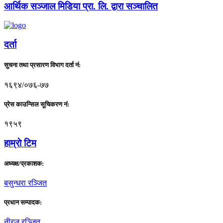
आर्थिक सञ्जाल मिडिया प्रा. लि. द्वारा सञ्चालित
दर्ता
सुचना तथा प्रसारण विभाग दर्ता नं:
१६९४/०७६-७७
प्रेस काउन्सिल सूचिकरण नं:
१९५९
हाम्राे टिम
अध्यक्ष/प्रकाशक:
बसुन्धरा रञ्जित
प्रधान सम्पादक:
नीरज रञ्जित