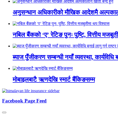
अनुसन्धान अधिकारीकाे माैखिक आदेशमै अल्पकाली
नबिल बैंकको ‘ए’ रेटिङ पुनः पुष्टि, वित्तीय मजबु
ब्याज पुँजीकरण सम्बन्धी नयाँ व्यवस्था, कार्यविधि बन
मोबाइलबाटै ऋणदेखि स्मार्ट बैंकिङसम्म
Facebook Page Feed