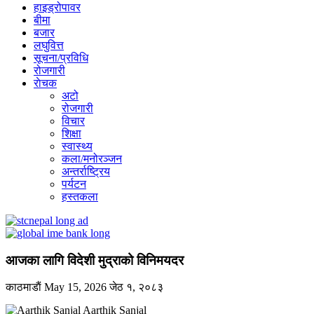
हाइड्रोपावर
बीमा
बजार
लघुवित्त
सूचना/प्रविधि
रोजगारी
राेचक
अटो
रोजगारी
विचार
शिक्षा
स्वास्थ्य
कला/मनोरञ्जन
अन्तर्राष्ट्रिय
पर्यटन
हस्तकला
आजका लागि विदेशी मुद्राको विनिमयदर
काठमाडाैं
May 15, 2026
जेठ १, २०८३
Aarthik Sanjal