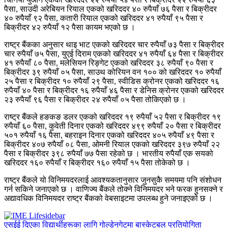
पैसा, साउदी अरेबियन रियाल एकको खरिददर ४० रुपैयाँ ७६ पैसा र बिक्रीदर
४० रुपैयाँ ९२ पैसा, कतारी रियाल एकको खरिददर ४१ रुपैयाँ ९५ पैसा र
बिक्रीदर ४२ रुपैयाँ १२ पैसा कायम भएको छ ।
राष्ट्र बैंकका अनुसार थाइ भाट एकको खरिददर चार रुपैयाँ ७३ पैसा र बिक्रीदर
चार रुपैयाँ ७५ पैसा, युएई दिराम एकको खरिददर ४१ रुपैयाँ ६४ पैसा र बिक्रीदर
४१ रुपैयाँ ८० पैसा, मलेसियन रिङ्गेट एकको खरिददर ३८ रुपैयाँ ९० पैसा र
बिक्रीदर ३९ रुपैयाँ ०५ पैसा, साउथ कोरियन वन १०० को खरिददर १० रुपैयाँ
२५ पैसा र बिक्रीदर १० रुपैयाँ २९ पैसा, स्वीडिस क्रोनर एकको खरिददर १६
रुपैयाँ ४० पैसा र बिक्रीदर १६ रुपैयाँ ४६ पैसा र डेनिस क्रोनर एकको खरिददर
२३ रुपैयाँ ९६ पैसा र बिक्रीदर २४ रुपैयाँ ०५ पैसा तोकिएको छ ।
राष्ट्र बैंकले हङकङ डलर एकको खरिददर १९ रुपैयाँ ५२ पैसा र बिक्रीदर १९
रुपैयाँ ६० पैसा, कुवेती दिनार एकको खरिददर ४९९ रुपैयाँ २० पैसा र बिक्रीदर
५०१ रुपैयाँ १६ पैसा, बहराइन दिनार एकको खरिददर ४०५ रुपैयाँ ४९ पैसा र
बिक्रीदर ४०७ रुपैयाँ ०८ पैसा, ओमनी रियाल एकको खरिददर ३९७ रुपैयाँ २२
पैसा र बिक्रीदर ३९८ रुपैयाँ ७७ पैसा रहेको छ । भारतीय रुपैयाँ एक सयको
खरिददर १६० रुपैयाँ र बिक्रीदर १६० रुपैयाँ १५ पैसा तोकेको छ ।
राष्ट्र बैंकले यो विनिमयदरलाई आवश्यकतानुसार जुनसुकै समयमा पनि संशोधन
गर्न सकिने जनाएको छ । वाणिज्य बैंकले तोक्ने विनिमयदर भने फरक हुनसक्ने र
अद्यावधिक विनिमयदर राष्ट्र बैंकको वेबसाइटमा उपलब्ध हुने जनाइएको छ ।
एसईई दिएका विद्यार्थीहरूका लागि गोल्डेनगेटमा बास्केटबल प्रतियोगिता