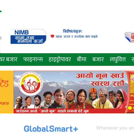
े
ेयर बजार
फाइनान्स
हाइड्रोपावर
बीमा
बजार
लघुवित्त
स