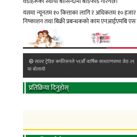
वडाहरूका स्थायी बासिन्दामा बाँडफाँड गरिनेछ।
यसमा न्यूनतम १० कित्ताका लागि र अधिकतम १० हजार 
निष्काशन तथा बिक्री प्रबन्धकको काम एनआईएमबि एस क
साल्ट ट्रेडिङ कर्पोरेसनले ५९औँ वार्षिक साधारणसभा जेठ २९
मा बोलायो
प्रतिक्रिया दिनुहोस्