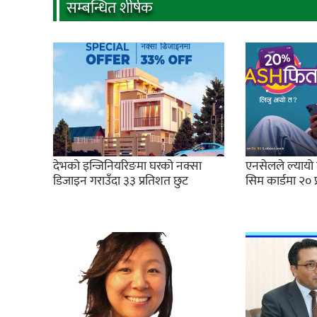
सम्बन्धित शीर्षक
देभको इन्जिनियरिङमा घरको नक्सा
एनसेलले ल्याय
डिजाइन गराउँदा ३३ प्रतिशत छुट
सिम कार्डमा २० 