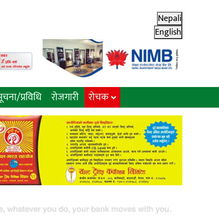
Nepali
English
ूचना/प्रविधि
रोजगारी
राेचक