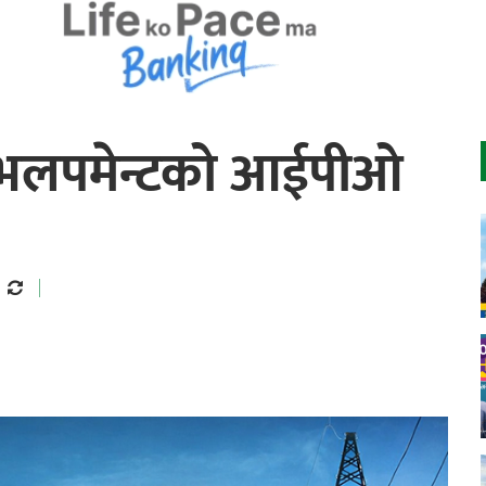
 डेभलपमेन्टको आईपीओ