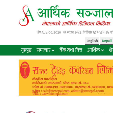
Aug 06, 2026 |
२१ साउन २०८३, बिहीवार
१०:३५:२६ बज
English
Nepali
गृहपृष्ठ
समाचार
बैंक तथा वित्त
आर्थिक
श