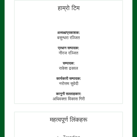
हाम्राे टिम
अध्यक्ष/प्रकाशक:
बसुन्धरा रञ्जित
प्रधान सम्पादक:
नीरज रञ्जित
सम्पादक:
राकेश ढकाल
कार्यकारी सम्पादक:
नराेत्तम सुवेदी
कानुनी सल्लाहकार:
अधिवक्ता विकास गिरी
फाेटाे पत्रकार:
तेजेन्द्र श्रेष्ठ
महत्वपूर्ण लिंकहरू
Trending