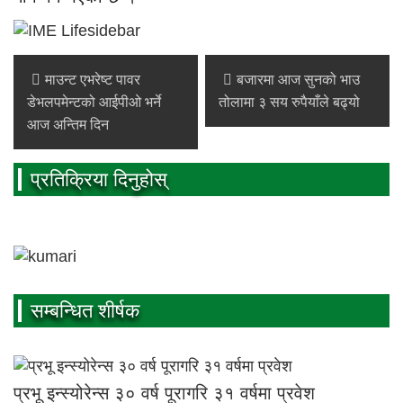
माउन्ट एभरेष्ट पावर
बजारमा आज सुनको भाउ
डेभलपमेन्टको आईपीओ भर्ने
तोलामा ३ सय रुपैयाँले बढ्यो
आज अन्तिम दिन
प्रतिक्रिया दिनुहोस्
सम्बन्धित शीर्षक
प्रभू इन्स्योरेन्स ३० वर्ष पूरागरि ३१ वर्षमा प्रवेश