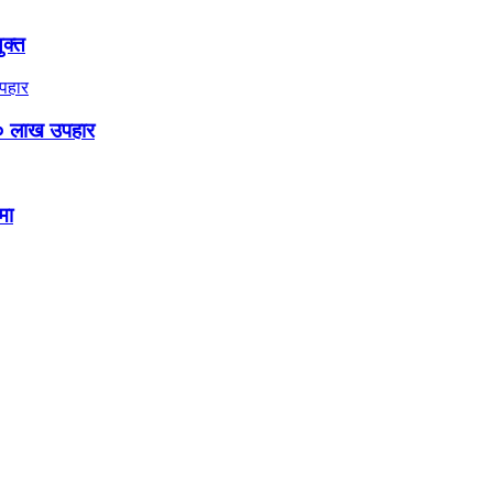
ुक्त
० लाख उपहार
मा