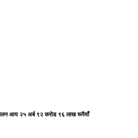
ालन आय २५ अर्ब ९२ कराेड ९६ लाख रूपैयाँ