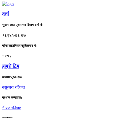
दर्ता
सुचना तथा प्रसारण विभाग दर्ता नं:
१६९४/०७६-७७
प्रेस काउन्सिल सूचिकरण नं:
१९५९
हाम्राे टिम
अध्यक्ष/प्रकाशक:
बसुन्धरा रञ्जित
प्रधान सम्पादक:
नीरज रञ्जित