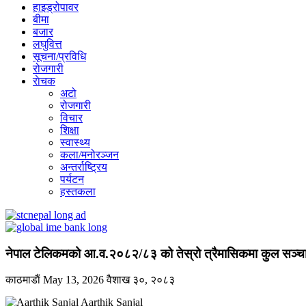
हाइड्रोपावर
बीमा
बजार
लघुवित्त
सूचना/प्रविधि
रोजगारी
राेचक
अटो
रोजगारी
विचार
शिक्षा
स्वास्थ्य
कला/मनोरञ्जन
अन्तर्राष्ट्रिय
पर्यटन
हस्तकला
नेपाल टेलिकमको आ.व.२०८२/८३ को तेस्रो त्रैमासिकमा कुल सञ्च
काठमाडाैं
May 13, 2026
वैशाख ३०, २०८३
Aarthik Sanjal