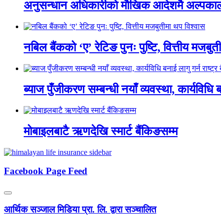
अनुसन्धान अधिकारीकाे माैखिक आदेशमै अल्पकाली
नबिल बैंकको ‘ए’ रेटिङ पुनः पुष्टि, वित्तीय मजबु
ब्याज पुँजीकरण सम्बन्धी नयाँ व्यवस्था, कार्यविधि बन
मोबाइलबाटै ऋणदेखि स्मार्ट बैंकिङसम्म
Facebook Page Feed
आर्थिक सञ्जाल मिडिया प्रा. लि. द्वारा सञ्चालित