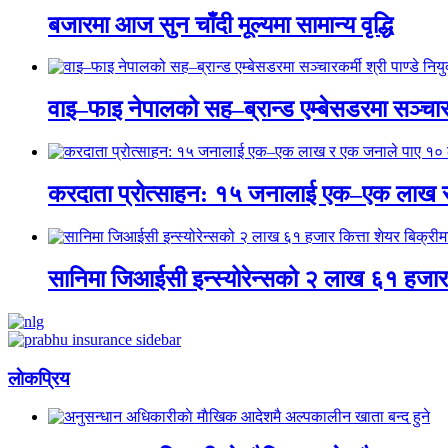
बजारमा आज सुन चाँदी मूल्यमा सामान्य वृद्धि
वाइ–फाइ नेपालको सह–ब्रान्ड एम्बेसडरमा सञ्चारकर्
करदाता प्रोत्साहन: १५ जनालाई एक–एक लाख 
सानिमा जिआईसी इन्स्योरेन्सको २ लाख ६१ हजार क
लाेकप्रिय