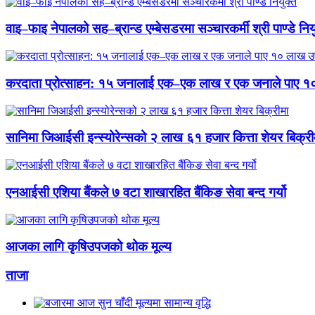
वाइ–फाइ नेपालको सह–ब्रान्ड एम्बेसडरमा सञ्चारकर्मी श्री पाण्डे निय
करदाता प्रोत्साहन: १५ जनालाई एक–एक लाख र एक जनाले पाए १
सानिमा जिआईसी इन्स्योरेन्सको २ लाख ६१ हजार कित्ता शेयर बिक्री
एनआईसी एशिया बैंकले ७ वटा शाखारहित बैंकिङ सेवा बन्द गर्यो
आजका लागि कृषिउपजको थोक मूल्य
ताजा