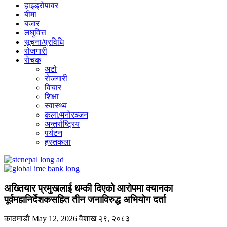
हाइड्रोपावर
बीमा
बजार
लघुवित्त
सूचना/प्रविधि
रोजगारी
राेचक
अटो
रोजगारी
विचार
शिक्षा
स्वास्थ्य
कला/मनोरञ्जन
अन्तर्राष्ट्रिय
पर्यटन
हस्तकला
अख्तियार प्रमुखलाई धम्की दिएको आरोपमा क्यानका
पूर्वमहानिर्देशकसहित तीन जनाविरुद्ध अभियोग दर्ता
काठमाडाैं
May 12, 2026
वैशाख २९, २०८३