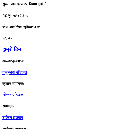
सुचना तथा प्रसारण विभाग दर्ता नं:
१६९४/०७६-७७
प्रेस काउन्सिल सूचिकरण नं:
१९५९
हाम्राे टिम
अध्यक्ष/प्रकाशक:
बसुन्धरा रञ्जित
प्रधान सम्पादक:
नीरज रञ्जित
सम्पादक:
राकेश ढकाल
कार्यकारी सम्पादक: