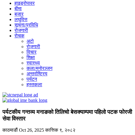
हाइड्रोपावर
बीमा
बजार
लघुवित्त
सूचना/प्रविधि
रोजगारी
राेचक
अटो
रोजगारी
विचार
शिक्षा
स्वास्थ्य
कला/मनोरञ्जन
अन्तर्राष्ट्रिय
पर्यटन
हस्तकला
पर्यटकीय गन्तव्य मनाङको तिलिचो बेसक्याम्पमा पहिलो पटक फोरजी
सेवा विस्तार
काठमाडाैं
Oct 26, 2025
कात्तिक ९, २०८२