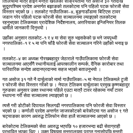
तिलिचोमा मात्रै होइन मन्त्री खरेलको सक्रियतामा गत असोज ३० गतेदेखि
सुदूरपश्चिम प्रदेश अन्तर्गत बझाङको तलकोटमा पनि पहिलो पटक फोरजी सेवा
विस्तार भएको छ । तलकोट गाउँपालिका–४, बुङ्गाडाँडामा बिटिएस टावर
जडान गरेर पहिलो पटक फोरजी सेवा सञ्चालनमा ल्याइएको तलकोटमा
रहनुभएका टेलिकमका प्रादेशिक निर्देशनालय, अत्तरियाका इन्जिनियर तिलक
धामीले जानकारी दिनुभयो ।
उहाँका अनुसार तलकोट–१ र ४ मा सेवा सुरु भइसकेको छ भने जयपृथ्वी
नगरपालिका–१ र ५ मा पनि चाँडै फोरजी सेवा सञ्चालन गरिने उहाँको भनाइ छ
।
तलकोट–४ का अध्यक्ष गोरखबहादुर जेठाराले गाउँपालिकामा फोरजी सेवा
सञ्चालनमा आएसँगै स्थानीयलाई आपत्कालीन सम्पर्क, दैनिक कारोबार तथा
पारिवारिक सन्देश आदानप्रदानमा सहज भएको बताउनुभयो ।
गत असोज ३१ गते नै दार्चुलाको मार्मा गाउँपालिका–५ मा नेपाल टेलिकमले टुजी
र फोरजी सेवा विस्तार गरेको छ । नेपाल टेलिकम दार्चुलाका प्रमुख कृष्णबहादुर
गुरुङका अनुसार उक्त स्थानमा पहिले एउटा मात्रै टावर रहेकामा नयाँ टावर
स्थापना गरी सेवा सञ्चालमा ल्याइएको छ ।
त्यसै गरी डोटीको दिपायल सिलगढी नगरपालिकामा पनि फोरजी सेवा विस्तार
भएको छ । कर्णाली प्रदेश अन्तर्गत जाजरकोटको बारेकोटमा गत असोज ९ गते
चट्याङका कारण अवरुद्ध टेलिफोन सेवा हालै सञ्चालनमा आएको छ ।
बारेकोटमा टेलिकमको सेवा अवरुद्ध भएपछि १० हजारभन्दा बढी सेवाग्राही
प्रभावित भएका थिए । उक्त विषयमा मन्त्रालयमा प्राप्त गुनासोपछि मन्त्री