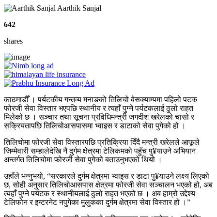
Aarthik Sanjal
642
shares
काठमाडौँ । पर्यटकीय गन्तव्य मनाङको तिलिचो बेसक्याम्पमा पहिलो पटक
फोरजी सेवा विस्तार भएपछि स्थानीय र त्यहाँ पुग्ने पर्यटकलाई ठुलो राहत
मिलेको छ । सञ्चार तथा सूचना प्रविधिमन्त्री जगदीश खरेलको चासो र
सक्रियतापछि तिलिचोआसपासमा भ्वाइस र डाटाको सेवा पुगेको हो ।
तिलिचोमा फोरजी सेवा विस्तारपछि प्रतिक्रिया दिँदै मन्त्री खरेलले आफूले
जिम्मेवारी सम्हालेदेखि नै दुर्गम क्षेत्रमा टेलिकमको पहुँच पु¥याउने अभियान
अन्तर्गत तिलिचोमा फोरजी सेवा पुगेको बताउनुभएको थियो ।
उहाँले भन्नुभयो, “सरकारले दुर्गम क्षेत्रमा भ्वाइस र डाटा पु¥याउने लक्ष्य लिएको
छ, सोही अनुसार तिलिचोआसपास क्षेत्रमा फोरजी सेवा सञ्चालन भएको हो, अब
त्यहाँ पुग्ने पर्यटक र स्थानीयलाई ठुलो राहत भएको छ । अब हाम्रो उद्देश्य
टेलिफोन र इन्टरनेट नपुगेका मुलुकका दुर्गम क्षेत्रमा सेवा विस्तार हो ।”