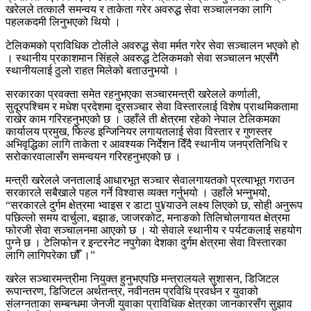
खरेलले तत्कालै समन्वय र ताकेता गरेर अवरुद्ध सेवा सञ्चालनका लागि
पहलकदमी लिनुभएको थियो ।
टेलिकमको प्राविधिक टोलीले अवरुद्ध सेवा मर्मत गरेर सेवा सञ्चालन भएको हो
। स्थानीय प्रकाशमान सिंहले अवरुद्ध टेलिकमको सेवा सञ्चालन भएसँगै
स्थानीयलाई ठुलो राहत मिलेको बताउनुभयो ।
सरकारका प्रवक्ता समेत रहनुभएका सञ्चारमन्त्री खरेलले कर्णाली,
सुदूरपश्चिम र मधेश प्रदेशमा दूरसञ्चार सेवा विस्तारलाई विशेष प्राथमिकतामा
राखेर काम गरिरहनुभएको छ । उहाँले ती क्षेत्रमा रहेको नेपाल टेलिकमका
कार्यालय प्रमुख, फिल्ड इन्जिनियर लगायतलाई सेवा विस्तार र गुणस्तर
अभिवृद्धिका लागि ताकेता र आवश्यक निर्देशन दिँदै स्थानीय जनप्रतिनिधि र
सरोकारवालासँग समन्वयन गरिरहनुभएको छ ।
मन्त्री खरेलले जनतालाई आधारभूत सञ्चार सेवालगायतको प्रत्याभूत गराउन
सरकारले सबैखाले पहल गर्ने विश्वास व्यक्त गर्नुभयो । उहाँले भन्नुभयो,
“सरकारले दुर्गम क्षेत्रमा भ्वाइस र डाटा पु¥याउने लक्ष्य लिएको छ, सोही अनुरूप
पछिल्लो समय दार्चुला, बझाङ, जाजरकोट, मनाङको तिलिचोलगायत क्षेत्रमा
फोरजी सेवा सञ्चालनमा आएको छ । यो सेवाले स्थानीय र पर्यटकलाई सहयोग
पुग्ने छ । टेलिफोन र इन्टरनेट नपुगेका देशका दुर्गम क्षेत्रमा सेवा विस्तारका
लागि लागिपरेका छौँ ।”
खरेल सञ्चारमन्त्रीमा नियुक्त हुनुभएपछि मन्त्रालयले सुशासन, डिजिटल
रूपान्तरण, डिजिटल अर्थतन्त्र, नवीनतम प्रविधि प्रवर्धन र युवाको
संलग्नताका सम्बन्धमा जेनजी युवाका प्राविधिक क्षेत्रका जानकारसँग सुझाव