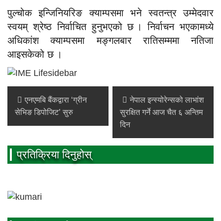
पुल्चोक इन्जिनियरिङ क्याम्पसमा भने स्वतन्त्र उम्मेदवार
स्वयम् श्रेष्ठ निर्वाचित हुनुभएको छ । निर्वाचन भएकामध्ये
अधिकांश क्याम्पसमा मङ्गलबार रातिसम्ममा नतिजा
आइसकेको छ ।
एनएमबि बैंकद्वारा ‘ग्रीन
नेपाल इन्स्योरेन्सको लाभांश
सेभिङ डिपोजिट’ सुरु
सुरक्षित गर्ने आज चैत ६ अन्तिम
दिन
प्रतिक्रिया दिनुहोस्