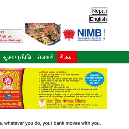
Nepali
English
सूचना/प्रविधि
रोजगारी
राेचक