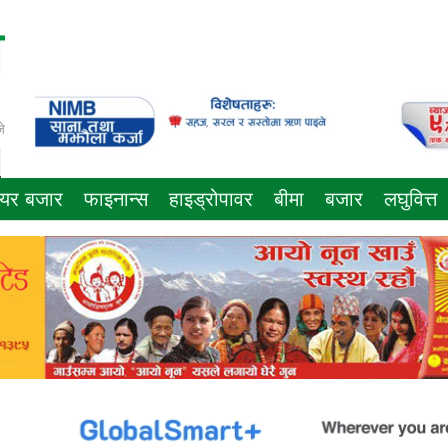
े
ेयर बजार
फाइनान्स
हाइड्रोपावर
बीमा
बजार
लघुवित्त