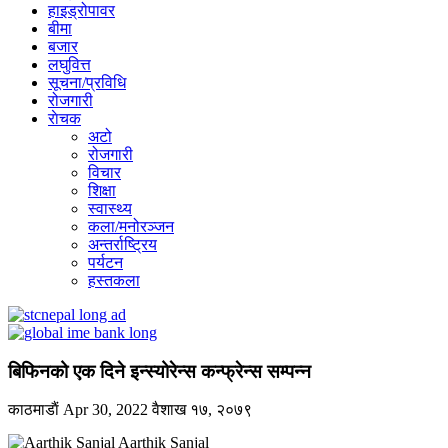
हाइड्रोपावर
बीमा
बजार
लघुवित्त
सूचना/प्रविधि
रोजगारी
राेचक
अटो
रोजगारी
विचार
शिक्षा
स्वास्थ्य
कला/मनोरञ्जन
अन्तर्राष्ट्रिय
पर्यटन
हस्तकला
बिफिनको एक दिने इन्स्योरेन्स कन्फ्रेन्स सम्पन्न
काठमाडाैं
Apr 30, 2022
वैशाख १७, २०७९
Aarthik Sanjal