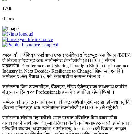
1.7K
shares
काठमाडौं । बैंकिङ्ग फाईनान्स एण्ड इन्स्योरेन्स इन्स्टिच्युट अफ नेपाल (BFIN)
ले बिरला इन्स्टिच्युट अफ म्यानेजमेन्ट टेक्नोलोजी (BITECH) सँगको
सहकार्यमा “Conference on Ushering Paradigm Shift in the Insurance
Industry in Next Decade- Resilience to Change” शिर्षकको एकदिने
सम्मेलन २०७९ बैशाख ३० गते काठमाडौंमा सम्पन्न गरेको छ ।
सम्मेलनमा बिमा व्यवसायीहरु, बैंकरहरु, रेटिङ ऐजेन्टहरुका साथसाथै कर्पोरेट
क्षेत्रका करिब १२० Professionals हरुको सहभागिता रहेको थियो ।
सम्मेलनको उद्घाटन कार्यक्रमका विशिष्ट अथिती प्रोफेसर डा. हरिवंश चतुर्वेदी
(बिरला इन्स्टिच्युट अफ म्यानेजमेन्ट टेक्नोलोजी (BITECH) ले गर्नुभयो ।
सम्मेलनमा कोरोना महामारीको असर पश्चात परिवर्तित बिमा व्यवसायीक
वातावरणको साथै बिमा क्षेत्रमा देखिएका कैयौं नयाँ आयामहरु जस्तै उपभोक्ताका
परिवर्तित व्यवहार, आवश्यकता र अपेक्षाहरु, Insur-Tech को विकास, साइबर
सुरक्षा, जलवायु परिवर्तन, तिव्र प्रतिस्पर्धा तथा प्रतिभा जटिलता