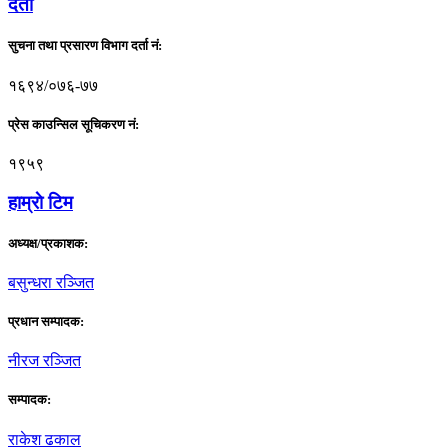
दर्ता
सुचना तथा प्रसारण विभाग दर्ता नं:
१६९४/०७६-७७
प्रेस काउन्सिल सूचिकरण नं:
१९५९
हाम्राे टिम
अध्यक्ष/प्रकाशक:
बसुन्धरा रञ्जित
प्रधान सम्पादक:
नीरज रञ्जित
सम्पादक:
राकेश ढकाल