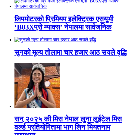
लिपमोटरको प्रिमियम इलेक्ट्रिक एसयूभी
‘B03Xप्रो म्याक्स’ नेपालमा सार्वजनिक
सुनको मूल्य तोलामा चार हजार आठ सयले वृद्धि
सन् २०२५ की मिस नेपाल लुना लुईंटेल मिस
वर्ल्ड प्रतियोगितामा भाग लिन भियतनाम