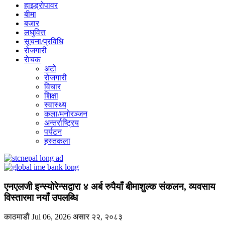
हाइड्रोपावर
बीमा
बजार
लघुवित्त
सूचना/प्रविधि
रोजगारी
राेचक
अटो
रोजगारी
विचार
शिक्षा
स्वास्थ्य
कला/मनोरञ्जन
अन्तर्राष्ट्रिय
पर्यटन
हस्तकला
एनएलजी इन्स्योरेन्सद्वारा ४ अर्ब रुपैयाँ बीमाशुल्क संकलन, व्यवसाय
विस्तारमा नयाँ उपलब्धि
काठमाडाैं
Jul 06, 2026
असार २२, २०८३