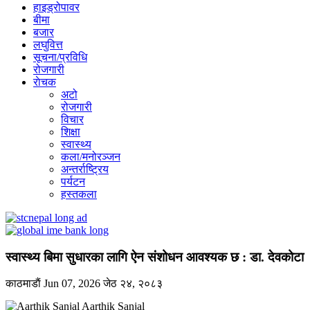
हाइड्रोपावर
बीमा
बजार
लघुवित्त
सूचना/प्रविधि
रोजगारी
राेचक
अटो
रोजगारी
विचार
शिक्षा
स्वास्थ्य
कला/मनोरञ्जन
अन्तर्राष्ट्रिय
पर्यटन
हस्तकला
स्वास्थ्य बिमा सुधारका लागि ऐन संशोधन आवश्यक छ : डा. देवकोटा
काठमाडाैं
Jun 07, 2026
जेठ २४, २०८३
Aarthik Sanjal