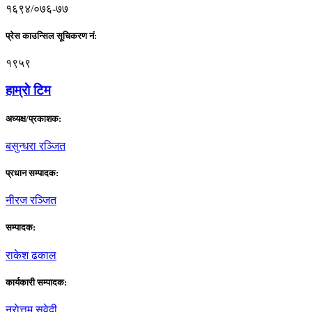
१६९४/०७६-७७
प्रेस काउन्सिल सूचिकरण नं:
१९५९
हाम्राे टिम
अध्यक्ष/प्रकाशक:
बसुन्धरा रञ्जित
प्रधान सम्पादक:
नीरज रञ्जित
सम्पादक:
राकेश ढकाल
कार्यकारी सम्पादक:
नराेत्तम सुवेदी