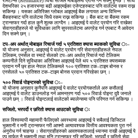
रेमिटान्स (Remittance) थिची सजिलै मोबाइलमा प्राप्त गर्न सक्नु हुनेछ । साथै
देशभरिका २५ हजारभन्दा बढी आइएमईका एजेन्टहरुबाट पनि वालेटमा रकम राख्न
सकिन्छ । यसका अतिरिक्त ग्लोबल आइएमई बैक लगायत अन्य विभिन्न
बैंकहरुबाट पनि वालेटमा सिधै रकम राख्न सकिन्छ । बैंक बाट वा बैंकमा रकम
ट्रान्सफर गर्दा हाल कुनै शुल्क लाग्दैन । आइएमई पे वालेट प्रयोग गरि राखेका
सेवाग्राहीहरुले यो सुविधाका लागि सुपरवालेटमा अपग्रेड गर्न एपबाट नै आवेदन
दिन सक्ने छन् ।
टप–अप अर्थात् मोबाइल रिचार्ज गर्दा ५ प्रतिशत क्यास ब्याकको सुविधा ः–
यो योजना अनुसार, आइएमई पे वालेट प्रयोग गरि सेवाग्राहीहरूले नेपाल
टेलिकम, एनसेल वा स्मार्ट सेलको टप–अप अर्थात् रिचार्ज गर्दा टेलिकम
कम्पनीले दिने सुविधाका अतिरिक्त आइएमई पेले थप ५ प्रतिशत क्यसब्यक
प्रदान गर्ने छ्र हाल नेपाल टेलिकमले १०० प्रतिशत टक–टाइम बोनस र
एनसेलले ५० प्रतिशत टक–टाइम बोनस प्रदान गरिरहेका छन् ।
५०० रिवार्ड पोइन्टस्को सुविधा ः–
यो योजना अनुसार कुनैपनि आइएमई पे वालेट प्रयोगकर्ताले अरु कसैलाई
आइएमई पे वालेट डाउनलोड़ गर्न आमन्त्रण गर्दा ५०० रिवार्ड पोइन्ट दुवै जनाले
पाउने छन् । रिवार्ड पोइन्टलाई वालेटको ब्यालेन्समा पनि परिणत गर्न सकिन्छ ।
सजिलो, भरपर्दो र छरितो क्यास आउटको सुविधा ः
हाल विश्वव्यापी महामारी फैलिएको अवस्थामा आइएमई पे सबैलाई डिजिटल
भुक्तानी र मनी ट्रान्सफर गरी आफ्नो अत्यावश्यक वित्तीय आवश्यकता पुरा गर्न
अनुरोध गर्न चाहन्छ । सेवाग्राहीहरुको आवश्यकतालाई ध्यानमा राखी आइएमई पे
एप मार्फत नै भुक्तानी तथा मनि ट्रान्सफर गरि सजिलो, भरपर्दो र छरितो सेवा