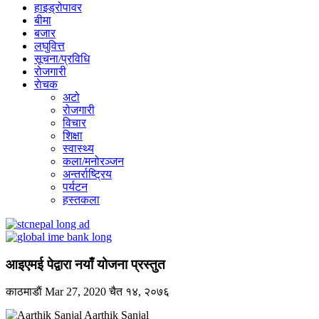
हाइड्रोपावर
बीमा
बजार
लघुवित्त
सूचना/प्रविधि
रोजगारी
राेचक
अटो
रोजगारी
विचार
शिक्षा
स्वास्थ्य
कला/मनोरञ्जन
अन्तर्राष्ट्रिय
पर्यटन
हस्तकला
आइएमई पेद्वारा नयाँ योजना प्रस्तुत
काठमाडाैं
Mar 27, 2020
चैत १४, २०७६
Aarthik Sanjal