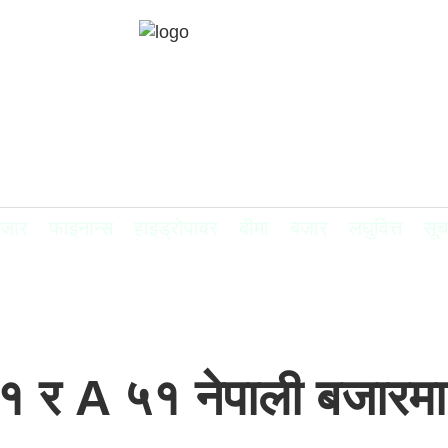
बजार
फाइनान्स
हाइड्रोपावर
बीमा
बजार
लघुवित्त
सूच
१ र A ५१ नेपाली बजारमा