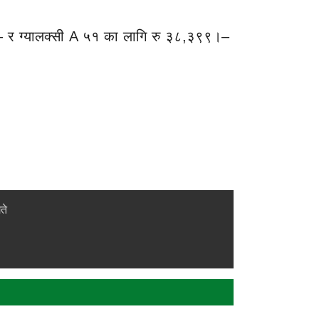
। – र ग्यालक्सी A ५१ का लागि रु ३८,३९९।–
ते