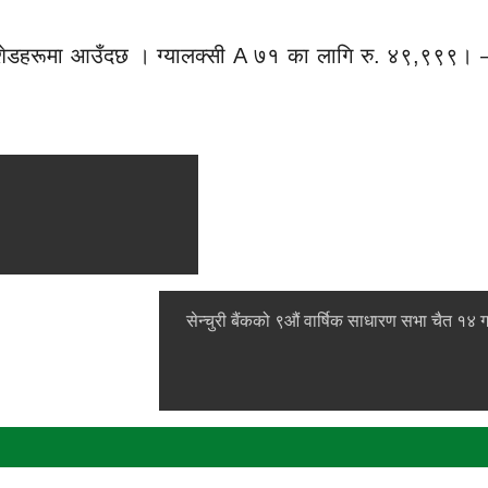
स्टल शेडहरूमा आउँदछ । ग्यालक्सी A ७१ का लागि रु. ४९,९९९
सेन्चुरी बैंकको ९औं वार्षिक साधारण सभा चैत १४ ग