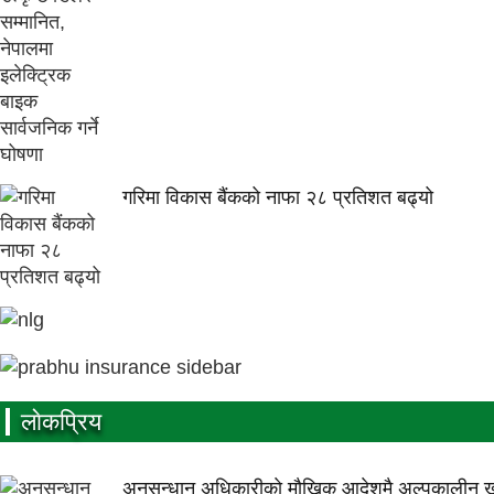
गरिमा विकास बैंकको नाफा २८ प्रतिशत बढ्यो
लाेकप्रिय
अनुसन्धान अधिकारीकाे माैखिक आदेशमै अल्पकालीन खात