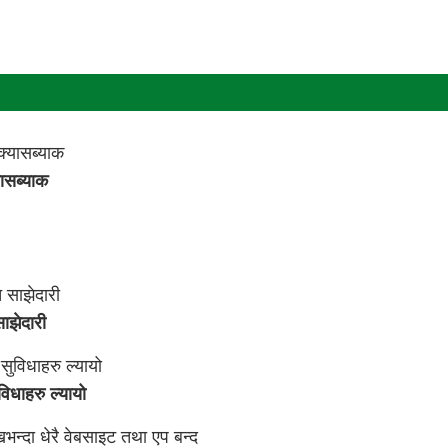
ासब्याक
ाझेदारी
विधाहरु ल्यायो