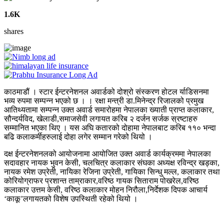
1.6K
shares
काठमाडौं । स्टार ईन्टरनेशनल अवार्डको दोश्रो संस्करण होटल र्याडिसनमा
भव्य रुपमा सम्पन्न भएको छ । । रक्षा मन्त्री डा.मिनेन्द्र रिजालको प्रमुख
आतिथ्यतामा सम्पन्न उक्त अवार्ड समारोहमा नेपालका ख्याती प्राप्त कलाकार,
सौन्दर्यविद, खेलाडी,समाजसेवी लगायत करिब २ दर्जन सर्जक स्रष्टाहरु
सम्मानित भएका थिए । यस अघि कतारको दोहामा नेपालबाट करिब ११० भन्दा
बढि कलाकर्मीहरुलाई दोहा लगेर सम्मान गरेको थियो ।
दक्ष ईन्टरनेशनलको आयोजनामा आयोजित उक्त अवार्ड कार्यक्रममा नेपालका
सदावहार नायक भुवन केसी, चलचित्र कलाकार संघका अध्यक्ष रविन्द्र खड्का,
नायक रमेश उप्रेती, नायिका रेजिना उप्रेती, गायिका सिन्धु मल्ल, कलाकार तथा
कोरियोग्राफर प्रशान्त ताम्राकार,वरिष्ठ गायक सिताराम पोखरेल,वरिष्ठ
कलाकार उत्तम केसी, वरिष्ठ कलाकार मोहन निरौला,निर्देशक दिपक आचार्य
‘काकू’लगायतको विशेष उपस्थिती रहेको थियो ।