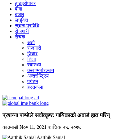
हाइड्रोपावर
बीमा
बजार
लघुवित्त
सूचना/प्रविधि
रोजगारी
राेचक
अटो
रोजगारी
विचार
शिक्षा
स्वास्थ्य
कला/मनोरञ्जन
अन्तर्राष्ट्रिय
पर्यटन
हस्तकला
प्रशन्ना पाण्डेले सर्वोत्कृष्ट गायिकाको अवार्ड हात परिन्
काठमाडाैं
Nov 11, 2021
कात्तिक २५, २०७८
Aarthik Sanjal