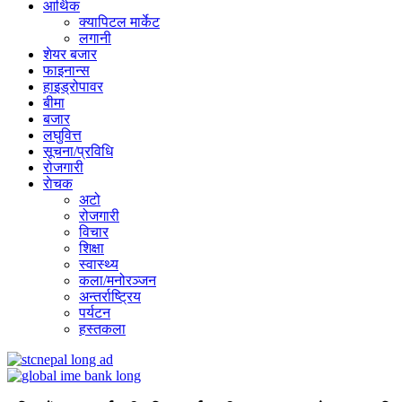
आर्थिक
क्यापिटल मार्केट
लगानी
शेयर बजार
फाइनान्स
हाइड्रोपावर
बीमा
बजार
लघुवित्त
सूचना/प्रविधि
रोजगारी
राेचक
अटो
रोजगारी
विचार
शिक्षा
स्वास्थ्य
कला/मनोरञ्जन
अन्तर्राष्ट्रिय
पर्यटन
हस्तकला