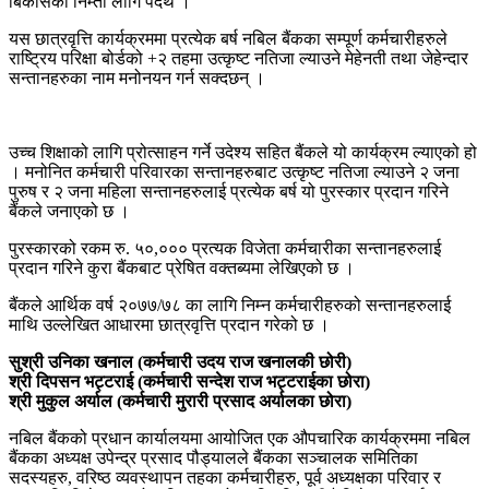
बिकासका निम्ती लागि पर्दथे ।
यस छात्रवृत्ति कार्यक्रममा प्रत्येक बर्ष नबिल बैंकका सम्पूर्ण कर्मचारीहरुले
राष्ट्रिय परिक्षा बोर्डको +२ तहमा उत्कृष्ट नतिजा ल्याउने मेहेनती तथा जेहेन्दार
सन्तानहरुका नाम मनोनयन गर्न सक्दछन् ।
उच्च शिक्षाको लागि प्रोत्साहन गर्ने उदेश्य सहित बैंकले यो कार्यक्रम ल्याएको हो
। मनोनित कर्मचारी परिवारका सन्तानहरुबाट उत्कृष्ट नतिजा ल्याउने २ जना
पुरुष र २ जना महिला सन्तानहरुलाई प्रत्येक बर्ष यो पुरस्कार प्रदान गरिने
बैंकले जनाएको छ ।
पुरस्कारको रकम रु. ५०,००० प्रत्यक विजेता कर्मचारीका सन्तानहरुलाई
प्रदान गरिने कुरा बैंकबाट प्रेषित वक्तब्यमा लेखिएको छ ।
बैंकले आर्थिक वर्ष २०७७/७८ का लागि निम्न कर्मचारीहरुको सन्तानहरुलाई
माथि उल्लेखित आधारमा छात्रवृत्ति प्रदान गरेको छ ।
सुश्री उनिका खनाल (कर्मचारी उदय राज खनालकी छोरी)
श्री दिपसन भट्टराई (कर्मचारी सन्देश राज भट्टराईका छोरा)
श्री मुकुल अर्याल (कर्मचारी मुरारी प्रसाद अर्यालका छोरा)
नबिल बैंकको प्रधान कार्यालयमा आयोजित एक औपचारिक कार्यक्रममा नबिल
बैंकका अध्यक्ष उपेन्द्र प्रसाद पौड्यालले बैंकका सञ्चालक समितिका
सदस्यहरु, वरिष्ठ व्यवस्थापन तहका कर्मचारीहरु, पूर्व अध्यक्षका परिवार र