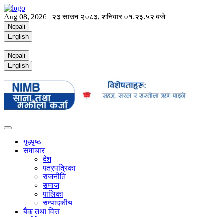
Aug 08, 2026 |
२३ साउन २०८३, शनिवार
०१:२३:५२ बजे
Nepali
English
Nepali
English
गृहपृष्ठ
समाचार
देश
पत्रपत्रिका
राजनीति
समाज
पालिका
सम्पादकीय
बैंक तथा वित्त