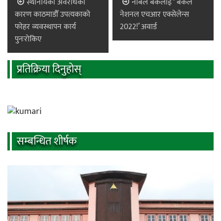
स्थानीयको अवरोधका
नबिल बैंकलाई ‘ बैंकले
कारण काठमाडौँ उपत्यकाको
नेशनल एचआर एक्सेलेन्स
फोहर व्यवस्थापन कार्य
2022!’ अवार्ड
पुनःरोकिए
प्रतिक्रिया दिनुहोस्
सम्बन्धित शीर्षक