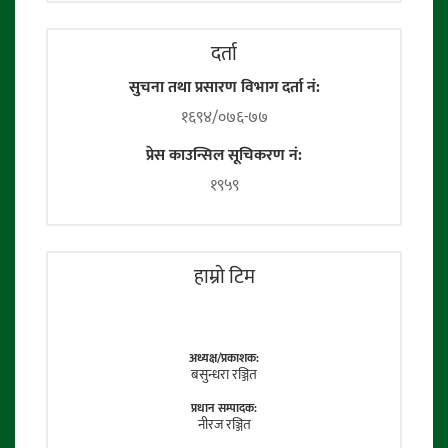
दर्ता
सुचना तथा प्रसारण विभाग दर्ता नं:
१६९४/०७६-७७
प्रेस काउन्सिल सूचिकरण नं:
१९५९
हाम्राे टिम
अध्यक्ष/प्रकाशक:
बसुन्धरा रञ्जित
प्रधान सम्पादक:
नीरज रञ्जित