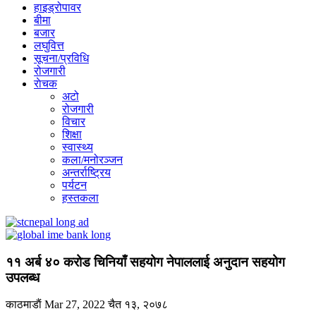
हाइड्रोपावर
बीमा
बजार
लघुवित्त
सूचना/प्रविधि
रोजगारी
राेचक
अटो
रोजगारी
विचार
शिक्षा
स्वास्थ्य
कला/मनोरञ्जन
अन्तर्राष्ट्रिय
पर्यटन
हस्तकला
११ अर्ब ४० करोड चिनियाँ सहयोग नेपाललाई अनुदान सहयोग
उपलब्ध
काठमाडाैं
Mar 27, 2022
चैत १३, २०७८