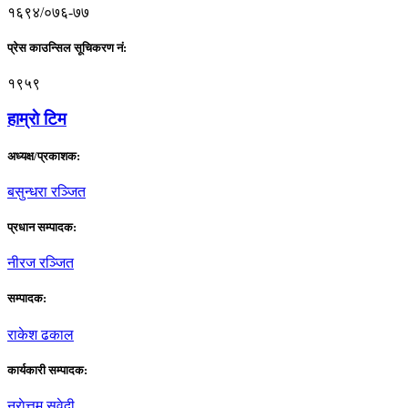
१६९४/०७६-७७
प्रेस काउन्सिल सूचिकरण नं:
१९५९
हाम्राे टिम
अध्यक्ष/प्रकाशक:
बसुन्धरा रञ्जित
प्रधान सम्पादक:
नीरज रञ्जित
सम्पादक:
राकेश ढकाल
कार्यकारी सम्पादक:
नराेत्तम सुवेदी