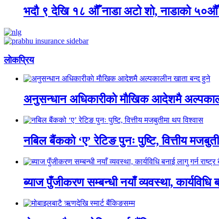
भदौ ९ देखि १८ औँ नाडा अटो शो, नाडाको ५०औँ स्व
लाेकप्रिय
अनुसन्धान अधिकारीकाे माैखिक आदेशमै अल्पकाली
नबिल बैंकको ‘ए’ रेटिङ पुनः पुष्टि, वित्तीय मजबु
ब्याज पुँजीकरण सम्बन्धी नयाँ व्यवस्था, कार्यविधि बन