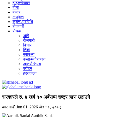
हाइड्रोपावर
बीमा
बजार
लघुवित्त
सूचना/प्रविधि
रोजगारी
राेचक
अटो
रोजगारी
विचार
शिक्षा
स्वास्थ्य
कला/मनोरञ्जन
अन्तर्राष्ट्रिय
पर्यटन
हस्तकला
सरकारले रु. ४ खर्ब १० अर्बसम्म राष्ट्र ऋण उठाउने
काठमाडाैं
Jun 01, 2026
जेठ १८, २०८३
Aarthik Sanjal