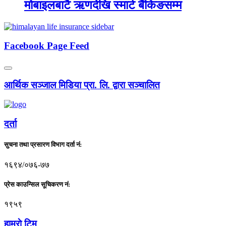
मोबाइलबाटै ऋणदेखि स्मार्ट बैंकिङसम्म
Facebook Page Feed
आर्थिक सञ्जाल मिडिया प्रा. लि. द्वारा सञ्चालित
दर्ता
सुचना तथा प्रसारण विभाग दर्ता नं:
१६९४/०७६-७७
प्रेस काउन्सिल सूचिकरण नं:
१९५९
हाम्राे टिम