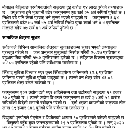
मोबाइल बैङ्किङ प्रयोगकर्ताको सङ्ख्या दुई करोड ९४ लाख पुगेको तथ्याङ्क
छ । क्युआरमा हुने भुक्तानी बढेर फागुनसम्म एक खर्ब २५ अर्ब रुपियाँ पुगेको छ ।
निक्षेप बढे पनि कर्जा प्रवाह भने सुस्त भएको पाइएको छ । फागुनसम्म ६.६४
प्रतिशतले बढेर ७७ खर्ब ४५ अर्ब रुपियाँ निक्षेप पुग्दा कर्जा भने ४.४ प्रतिशत
मात्रले बढेर ५७ खर्ब ४१ अर्ब रुपियाँ पुगेको छ ।
सामाजिक क्षेत्रमा सुधार
सर्वेक्षणले विभिन्न सामाजिक क्षेत्रका सूचकाङ्कमा सुधार भएको तथ्याङ्क
प्रस्तुत गरेको छ । जस अनुसार मुलुकको निरपेक्ष गरिबी २०.२७ प्रतिशत र
बहुआयामिक गरिबी १७.४ प्रतिशतमा झरेको छ । लैङ्गिक विकास सूचकाङ्क
०.८८५ प्रतिशत रहेको पनि सर्वेक्षणमा उल्लेख छ ।
सिँचाइ सुविधा विस्तार भएर कुल सिँचाइयोग्य जमिनमध्ये ६२.६ प्रतिशत
जमिनमा यस्तो सुविधा पुगेको पाइएको छ । त्यस्तै वन क्षेत्र बढेर ४६.०८
प्रतिशत क्षेत्र वनले ढाकेको छ ।
फागुनसम्म ९२१ उद्योग दर्ता भएर अहिलेसम्म दर्ता उद्योगको सङ्ख्या ११ हजार
१४० पुगेको छ । त्यस्तै उद्योग विभागले फागुनसम्म छ खर्ब २५ अर्ब ५८ करोड
रुपियाँको विदेशी लगानी स्वीकृत गरेको छ । दर्ता भएका कम्पनीको सङ्ख्या तीन
लाख ६९ हजार ६४६ पुगेको पनि सर्वेक्षणमा उल्लेख छ ।
विद्युत्को प्रयोगले पेट्रोल र डिजेलको आयात १० प्रतिशतले घटेको पाइएको छ
। विद्युत्को पहुँच कुल जनसङ्ख्याको ९९.१ प्रतिशतमा पुगेको छ । सन् २०२५
भर ११ लाख ६२ हजार पर्यटक आउँदा बसाइ अवधि १६.२४ दिन पुगेको छ ।