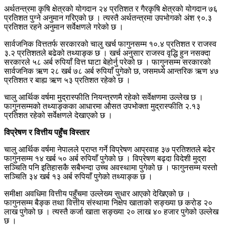
अर्थतन्त्रमा कृषि क्षेत्रको योगदान २४ प्रतिशत र गैरकृषि क्षेत्रको योगदान ७६
प्रतिशत पुग्ने अनुमान गरिएको छ । त्यस्तै अर्थतन्त्रमा उपभोगको अंश ९०.३
प्रतिशत रहने अनुमान सर्वेक्षणले गरेको छ ।
सार्वजनिक वित्ततर्फ सरकारको चालु खर्च फागुनसम्म १०.४ प्रतिशत र राजस्व
३.२ प्रतिशतले बढेको तथ्याङ्क छ । खर्च अनुसार राजस्व वृद्धि हुन नसक्दा
सरकारले ५८ अर्ब रुपियाँ वित्त घाटा बेहोर्नु परेको छ । फागुनसम्म सरकारको
सार्वजनिक ऋण २८ खर्ब ७८ अर्ब रुपियाँ पुगेको छ, जसमध्ये आन्तरिक ऋण ४७
प्रतिशत र बाह्य ऋण ५३ प्रतिशत रहेको छ ।
चालु आर्थिक वर्षमा मुद्रास्फीति नियन्त्रणमै रहेको सर्वेक्षणमा उल्लेख छ ।
फागुनसम्मको तथ्याङ्कका आधारमा औसत उपभोक्ता मुद्रास्फीति २.१३
प्रतिशत रहेको सर्वेक्षणले देखाएको छ ।
विप्रेषण र वित्तीय पहुँच विस्तार
चालु आर्थिक वर्षमा नेपालले प्राप्त गर्ने विप्रेषण आप्रवाह ३७ प्रतिशतले बढेर
फागुनसम्म १४ खर्ब ५० अर्ब रुपियाँ पुगेको छ । विप्रेषण बढ्दा विदेशी मुद्रा
सञ्चिति पनि इतिहासकै सबैभन्दा उच्च अवस्थामा पुगेको छ । फागुनसम्म यस्तो
सञ्चिति ३४ खर्ब १३ अर्ब रुपियाँ पुगेको तथ्याङ्क छ ।
समीक्षा अवधिमा वित्तीय पहुँचमा उल्लेख्य सुधार आएको देखिएको छ ।
फागुनसम्म बैङ्क तथा वित्तीय संस्थामा निक्षेप खाताको सङ्ख्या छ करोड २०
लाख पुगेको छ । त्यस्तै कर्जा खाता सङ्ख्या २० लाख ४० हजार पुगेको उल्लेख
छ ।