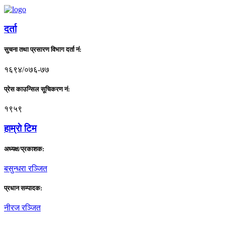
दर्ता
सुचना तथा प्रसारण विभाग दर्ता नं:
१६९४/०७६-७७
प्रेस काउन्सिल सूचिकरण नं:
१९५९
हाम्राे टिम
अध्यक्ष/प्रकाशक:
बसुन्धरा रञ्जित
प्रधान सम्पादक:
नीरज रञ्जित