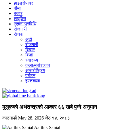
हाइड्रोपावर
बीमा
बजार
लघुवित्त
सूचना/प्रविधि
रोजगारी
राेचक
अटो
रोजगारी
विचार
शिक्षा
स्वास्थ्य
कला/मनोरञ्जन
अन्तर्राष्ट्रिय
पर्यटन
हस्तकला
मुलुकको अर्थतन्त्रको आकार ६६ खर्ब पुग्ने अनुमान
काठमाडाैं
May 28, 2026
जेठ १४, २०८३
Aarthik Sanjal