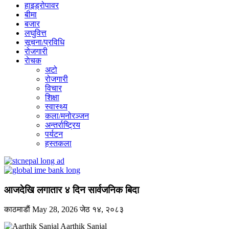
हाइड्रोपावर
बीमा
बजार
लघुवित्त
सूचना/प्रविधि
रोजगारी
राेचक
अटो
रोजगारी
विचार
शिक्षा
स्वास्थ्य
कला/मनोरञ्जन
अन्तर्राष्ट्रिय
पर्यटन
हस्तकला
आजदेखि लगातार ४ दिन सार्वजनिक बिदा
काठमाडाैं
May 28, 2026
जेठ १४, २०८३
Aarthik Sanjal