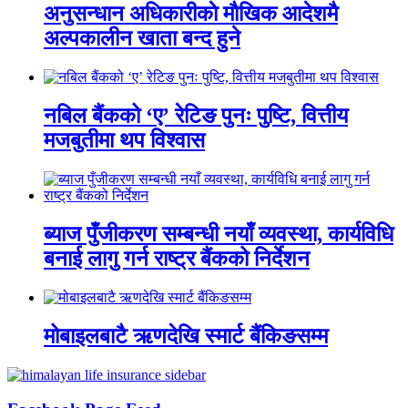
अनुसन्धान अधिकारीकाे माैखिक आदेशमै
अल्पकालीन खाता बन्द हुने
नबिल बैंकको ‘ए’ रेटिङ पुनः पुष्टि, वित्तीय
मजबुतीमा थप विश्वास
ब्याज पुँजीकरण सम्बन्धी नयाँ व्यवस्था, कार्यविधि
बनाई लागु गर्न राष्ट्र बैंकको निर्देशन
मोबाइलबाटै ऋणदेखि स्मार्ट बैंकिङसम्म