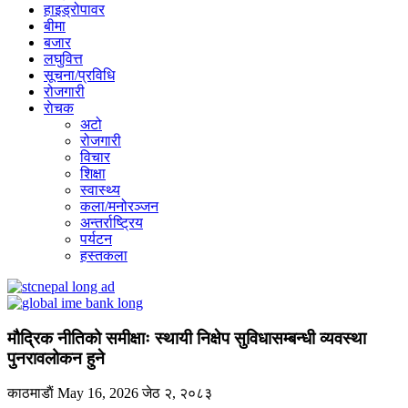
हाइड्रोपावर
बीमा
बजार
लघुवित्त
सूचना/प्रविधि
रोजगारी
राेचक
अटो
रोजगारी
विचार
शिक्षा
स्वास्थ्य
कला/मनोरञ्जन
अन्तर्राष्ट्रिय
पर्यटन
हस्तकला
मौद्रिक नीतिको समीक्षाः स्थायी निक्षेप सुविधासम्बन्धी व्यवस्था
पुनरावलोकन हुने
काठमाडाैं
May 16, 2026
जेठ २, २०८३