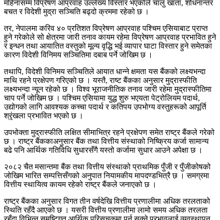
महिनासम्म विप्रेषण आप्रवाह उल्लेख्य विस्तार भएकोले चालु खाता, शोधनान्तर
बचत र विदेशी मुद्रा सञ्चिति बढ्दो क्रममा रहेको छ ।
तर, नेपालमा करिव ४० प्रतिशत विप्रेषण आप्रवाह पश्चिम एसियाबाट प्राप्त
हुने गरेकोले सो क्षेत्रमा जारी तनाव कायम रहेमा विप्रेषण आप्रवाह प्रभावित हुने
र इन्धन तथा आयातित वस्तुको मूल्य वृद्धि भई व्यापार घाटा विस्तार हुने समेतका
कारण विदेशी विनिमय सञ्चितिमा दबाब पर्ने जोखिम छ ।
तथापि, विदेशी विनिमय सञ्चितिले आयात धान्ने क्षमता यस बैंकको लक्ष्यभन्दा
माथि रहने प्रक्षेपण गरिएको छ । यस्तै, राष्ट बैंकका अनुसार मुद्रास्फीति
लक्ष्यभन्दा न्यून रहेको छ । विश्व भूराजनीतिक तनाव जारी रहेमा मुद्रास्फीतिमा
चाप पर्ने जोखिम छ । पश्चिम एसियामा युद्ध शुरु भएयता पेट्रोलियम पदार्थ,
उद्योगको लागि आवश्यक कच्चा पदार्थ र कतिपय उपभोग्य वस्तुहरूको आपूर्ति
श्रृंखला प्रभावित भएको छ ।
उपभोक्ता मुद्रास्फीति लक्षित सीमाभित्र रहने प्रक्षेपण समेत राष्ट्र बैंकले गरेको
छ । राष्ट्र बैंककाअनुसार बैंक तथा वित्तीय संस्थाको निष्क्रिय कर्जा सामान्य
बढे पनि आर्थिक गतिविधि सुधारसँगै यस्तो कर्जामा सुधार आउने अपेक्षा छ ।
२०८२ चैत मसान्तमा बैंक तथा वित्तीय संस्थाको प्राथमिक पुँजी र पुँजीकोषको
जोखिम भारित सम्पत्तिसँगको अनुपात नियामकीय मापदण्डभित्रै छ । समग्रमा
वित्तीय स्थायित्व कायम रहेको राष्ट्र बैंकले जनाएको छ ।
राष्ट्र बैंकका अनुसार विगत तीन वर्षदेखि वित्तीय प्रणालीमा अधिक तरलताको
स्थिति रहँदै आएको छ । यसरी वित्तीय प्रणालीमा लामो समय अधिक तरलता
रहँदा विभिन्न समष्टिगत आर्थिक परिसूचकमा पर्न सक्ने प्रभावलाई व्यवस्थापन