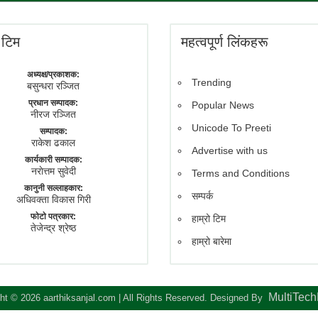
े टिम
महत्वपूर्ण लिंकहरू
अध्यक्ष/प्रकाशक:
Trending
बसुन्धरा रञ्जित
प्रधान सम्पादक:
Popular News
नीरज रञ्जित
Unicode To Preeti
सम्पादक:
राकेश ढकाल
Advertise with us
कार्यकारी सम्पादक:
नराेत्तम सुवेदी
Terms and Conditions
कानुनी सल्लाहकार:
सम्पर्क
अधिवक्ता विकास गिरी
फाेटाे पत्रकार:
हाम्रो टिम
तेजेन्द्र श्रेष्ठ
हाम्रो बारेमा
MultiTec
ht © 2026 aarthiksanjal.com | All Rights Reserved. Designed By