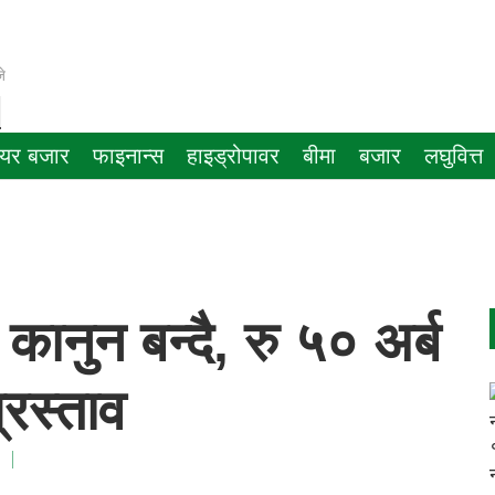
े
ेयर बजार
फाइनान्स
हाइड्रोपावर
बीमा
बजार
लघुवित्त
 कानुन बन्दै, रु ५० अर्ब
्रस्ताव