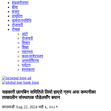
हाइड्रोपावर
बीमा
बजार
लघुवित्त
सूचना/प्रविधि
रोजगारी
राेचक
अटो
रोजगारी
विचार
शिक्षा
स्वास्थ्य
कला/मनोरञ्जन
अन्तर्राष्ट्रिय
पर्यटन
हस्तकला
सहकारी छानबिन समितिले लियो हाम्रो ग्रुप अफ कम्पनीका
तत्कालीन संस्थापक पौडेलसँग बयान
काठमाडाैं
Aug 22, 2024
भदौ ६, २०८१