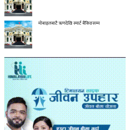
मोबाइलबाटै ऋणदेखि स्मार्ट बैंकिङसम्म