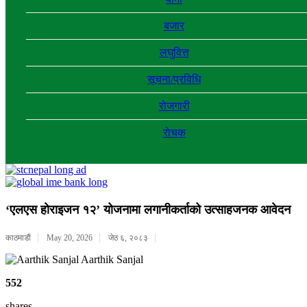
बजार
लघुवित्त
सूचना/प्रविधि
रोजगारी
राेचक
‘एलएस होराइजन १२’ योजनामा लगानीकर्ताको उत्साहजनक आवेदन
काठमाडाैं
May 20, 2026
जेठ ६, २०८३
Aarthik Sanjal
552
shares