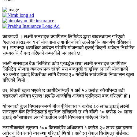
काठमाडौं । लक्ष्मी सनराइज क्यापिटल लिमिटेड द्धारा व्यवस्थापन गरिएको
‘एलएस होराइजन १२’ योजनामा लगानीकर्ताको उल्लेखनीय आकर्षण देखिएको
छ। मागभन्दा अत्यधिक आवेदन परेपछि योजनाको इकाई बिक्री आवेदन निर्धारित
समयअघि नै बन्द गरिएको कम्पनीले जनाएको छ।
लक्ष्मी सनराइज बैक लिमिटेड कोष प्रवर्द्धक तथा लक्ष्मी सनराइज क्यापिटल
लिमिटेड योजना व्यवस्थापक रहेको यस बन्दमुखी सामूहिक लगानी योजनाको
१२ करोड इकाई बिक्रीका लागि वैशाख ३० गतेदेखि सार्वजनिक निष्कासन खुला
गरिएको थियो।
तर, बिक्री खुला भएको छ कार्यदिनभित्रै १ अर्ब ५० करोड रुपैयाँभन्दा बढी
बराबरको आवेदन प्राप्त भएपछि आजदेखि आवेदन प्रक्रिया बन्द गरिएको हो।
योजनाको कुल निष्कासनमध्ये बीज पूँजीबापत १ करोड ८० लाख इकाई लक्ष्मी
सनराइज बैंक लिमिटेडलाई सुरक्षित राखिएको छ भने बाँकी १० करोड २० लाख
इकाई सर्वसाधारण लगानीकर्ताका लागि निष्कासन गरिएको थियो।
लगानीकर्ताले न्यूनतम १०० कित्तादेखि अधिकतम १ करोड २० लाख इकाइसम्म
आवेदन दिन सक्ने व्यवस्था गरिएको थियो। आवेदन नेपाल धितोपत्र बोर्डबाट