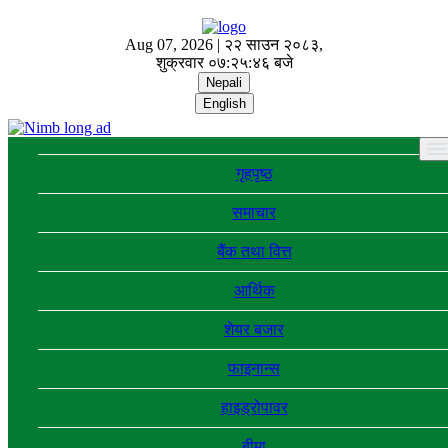
Aug 07, 2026 |
२२ साउन २०८३,
शुक्रवार
०७:२५:४६ बजे
Nepali
English
गृहपृष्ठ
समाचार
बैंक तथा वित्त
आर्थिक
शेयर बजार
फाइनान्स
हाइड्रोपावर
बीमा