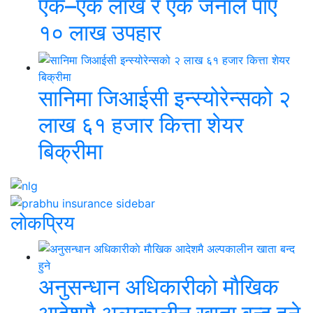
एक–एक लाख र एक जनाले पाए
१० लाख उपहार
सानिमा जिआईसी इन्स्योरेन्सको २
लाख ६१ हजार कित्ता शेयर
बिक्रीमा
लाेकप्रिय
अनुसन्धान अधिकारीकाे माैखिक