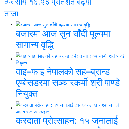
व्यवसाय १६.२३ प्रतिशत बढ्यो
ताजा
बजारमा आज सुन चाँदी मूल्यमा
सामान्य वृद्धि
वाइ–फाइ नेपालको सह–ब्रान्ड
एम्बेसडरमा सञ्चारकर्मी श्री पाण्डे
नियुक्त
करदाता प्रोत्साहन: १५ जनालाई