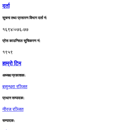
दर्ता
सुचना तथा प्रसारण विभाग दर्ता नं:
१६९४/०७६-७७
प्रेस काउन्सिल सूचिकरण नं:
१९५९
हाम्राे टिम
अध्यक्ष/प्रकाशक:
बसुन्धरा रञ्जित
प्रधान सम्पादक:
नीरज रञ्जित
सम्पादक: