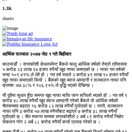
1.3K
shares
आर्थिक सञ्जाल २०७७ जेठ १ गते बिहीबार
काठमाडौं । सप्तकोशी डेभलपमेन्ट बैंकले चालु आर्थिक वर्षको तेस्रो त्रैमासमा
५ करोड २३ लाख २४ हजार रुपैयाँ खुद नाफा कमाएको छ । नाफा गत वर्षको
भन्दा १०९.४१% ले धेरै हो । गत वर्ष यसले २ करोड ४९ लाख ९० हजार रुपैयाँ
खुद नाफा कमाएको थियो । बैंकको खुद ब्याज आम्दानी र सञ्चालन नाफा पनि
क्रमशः ७७.३८% र १०६.९५% ले वृद्धि भएको देखिन्छ ।
यी दुवैमा सुधार हुँदा समग्र खुद नाफा माथि जान सजिलो भएको हो । गत वर्ष ९
करोड ४८ लाख रुपैयाँ खुद ब्याज आम्दानी गरेको बैंकले यो आर्थिक वर्षको
चैतसम्ममा बढाएर १६ करोड ८२ लाख रुपैयाँ पुर्याएको छ । यस्तै, सञ्चालन
नाफा पनि ३ करोड ५७ लाख रुपैयाँबाट बढाएर ७ करोड ३८ लाख रुपैयाँ
पुर्याएको छ । चैत मसान्त सम्ममा सप्तकोशीले २ अर्ब ८९ करोड रुपैयाँ निक्षेप
संकलन गरेर २ अर्ब ८८ करोड रुपैयाँ कर्जा प्रवाह गरेको छ ।
चुक्ता पुँजी ७८ करोड ७१ लाख रुपैयाँ रहेको यस बैंकको रिजर्भ कोषमा भने १३