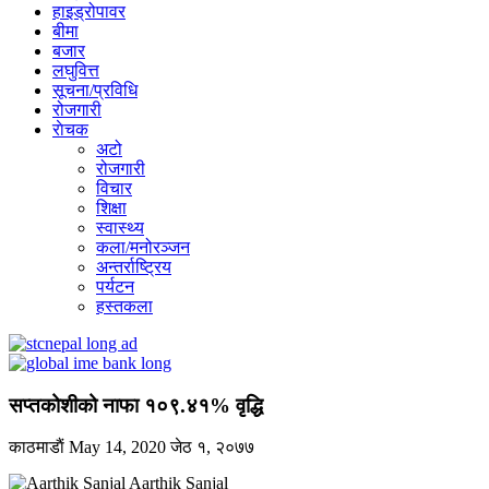
हाइड्रोपावर
बीमा
बजार
लघुवित्त
सूचना/प्रविधि
रोजगारी
राेचक
अटो
रोजगारी
विचार
शिक्षा
स्वास्थ्य
कला/मनोरञ्जन
अन्तर्राष्ट्रिय
पर्यटन
हस्तकला
सप्तकोशीको नाफा १०९.४१% वृद्धि
काठमाडाैं
May 14, 2020
जेठ १, २०७७
Aarthik Sanjal