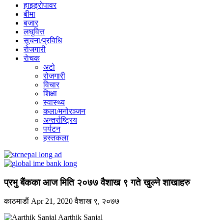
हाइड्रोपावर
बीमा
बजार
लघुवित्त
सूचना/प्रविधि
रोजगारी
राेचक
अटो
रोजगारी
विचार
शिक्षा
स्वास्थ्य
कला/मनोरञ्जन
अन्तर्राष्ट्रिय
पर्यटन
हस्तकला
प्रभु बैंकका आज मिति २०७७ वैशाख ९ गते खुल्ने शाखाहरु
काठमाडाैं
Apr 21, 2020
वैशाख ९, २०७७
Aarthik Sanjal