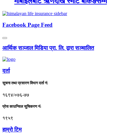
मोबाइलबाटै ऋणदेखि स्मार्ट बैंकिङसम्म
Facebook Page Feed
आर्थिक सञ्जाल मिडिया प्रा. लि. द्वारा सञ्चालित
दर्ता
सुचना तथा प्रसारण विभाग दर्ता नं:
१६९४/०७६-७७
प्रेस काउन्सिल सूचिकरण नं:
१९५९
हाम्राे टिम