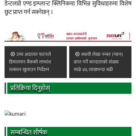
डेन्टलप्रो एण्ड इम्प्लान्ट क्लिनिकमा विभिन्न सुविधाहरुमा विशेष
छुट प्राप्त गर्न सक्नेछन् ।
उच्च अदालत पाटनले
स्थायी लेखा नम्बर (प्यान)
हिमालयन बैंकको लाभांश
प्राप्त गर्ने करदाताको संंख्या
तत्काल खुलाउन निर्देशन
साढे ४६ लाखभन्दा बढी
प्रतिक्रिया दिनुहोस्
सम्बन्धित शीर्षक