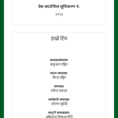
प्रेस काउन्सिल सूचिकरण नं:
१९५९
हाम्राे टिम
अध्यक्ष/प्रकाशक:
बसुन्धरा रञ्जित
प्रधान सम्पादक:
नीरज रञ्जित
सम्पादक:
राकेश ढकाल
कार्यकारी सम्पादक:
नराेत्तम सुवेदी
कानुनी सल्लाहकार:
अधिवक्ता विकास गिरी