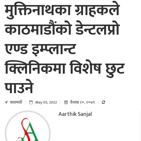
मुक्तिनाथका ग्राहकले
काठमाडौंको डेन्टलप्रो
एण्ड इम्प्लान्ट
क्लिनिकमा विशेष छुट
पाउने
काठमाडाैं
May 03, 2022
वैशाख २०, २०७९
Aarthik Sanjal