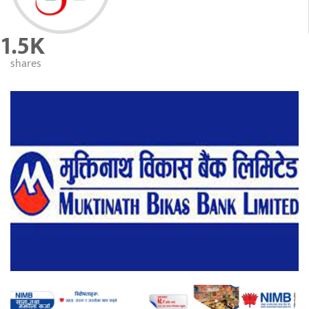
1.5K
shares