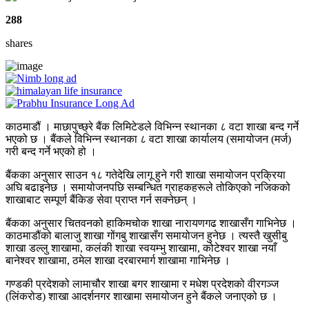
288
shares
काठमाडौं । माछापुच्छ्रे बैंक लिमिटेडले विभिन्न स्थानका ८ वटा शाखा बन्द गर्ने
भएको छ । बैंकले विभिन्न स्थानका ८ वटा शाखा कार्यालय (समायोजन (मर्ज)
गरी बन्द गर्ने भएको हो ।
बैंकका अनुसार साउन १८ गतेदेखि लागू हुने गरी शाखा समायोजन प्रक्रिया
अघि बढाइनेछ । समायोजनपछि सम्बन्धित ग्राहकहरूले तोकिएको नजिकको
शाखाबाट सम्पूर्ण बैंकिङ सेवा प्राप्त गर्न सक्नेछन् ।
बैंकका अनुसार चितवनको हाकिमचोक शाखा नारायणगढ शाखासँग गाभिनेछ ।
काठमाडौंको बालाजु शाखा गोंगबु शाखासँग समायोजन हुनेछ । त्यस्तै खुसीबु
शाखा डल्लु शाखामा, कलंकी शाखा स्वयम्भु शाखामा, कोटेश्वर शाखा नयाँ
बानेश्वर शाखामा, ठमेल शाखा दरबारमार्ग शाखामा गाभिनेछ ।
गण्डकी प्रदेशको लामाचौर शाखा बगर शाखामा र मधेश प्रदेशको वीरगञ्ज
(लिंकरोड) शाखा आदर्शनगर शाखामा समायोजन हुने बैंकले जनाएको छ ।