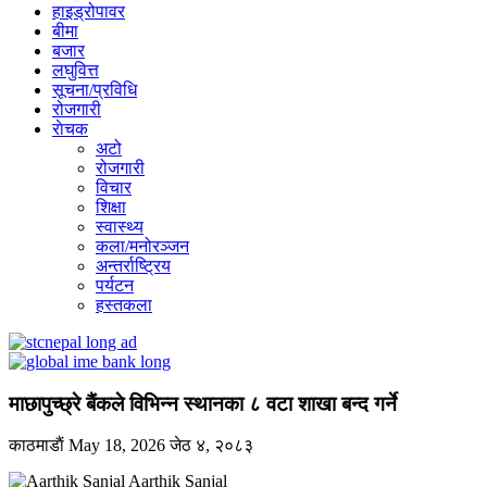
हाइड्रोपावर
बीमा
बजार
लघुवित्त
सूचना/प्रविधि
रोजगारी
राेचक
अटो
रोजगारी
विचार
शिक्षा
स्वास्थ्य
कला/मनोरञ्जन
अन्तर्राष्ट्रिय
पर्यटन
हस्तकला
माछापुच्छ्रे बैंकले विभिन्न स्थानका ८ वटा शाखा बन्द गर्ने
काठमाडाैं
May 18, 2026
जेठ ४, २०८३
Aarthik Sanjal