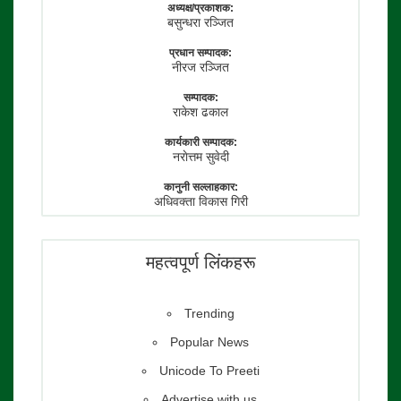
अध्यक्ष/प्रकाशक:
बसुन्धरा रञ्जित
प्रधान सम्पादक:
नीरज रञ्जित
सम्पादक:
राकेश ढकाल
कार्यकारी सम्पादक:
नराेत्तम सुवेदी
कानुनी सल्लाहकार:
अधिवक्ता विकास गिरी
फाेटाे पत्रकार:
तेजेन्द्र श्रेष्ठ
महत्वपूर्ण लिंकहरू
Trending
Popular News
Unicode To Preeti
Advertise with us