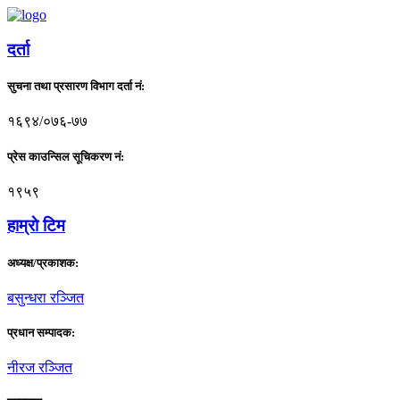
दर्ता
सुचना तथा प्रसारण विभाग दर्ता नं:
१६९४/०७६-७७
प्रेस काउन्सिल सूचिकरण नं:
१९५९
हाम्राे टिम
अध्यक्ष/प्रकाशक:
बसुन्धरा रञ्जित
प्रधान सम्पादक:
नीरज रञ्जित