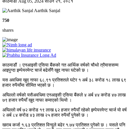
काठमाडाैं
Aug 05, 2024
साउन २१, २०८१
Aarthik Sanjal
750
shares
काठमाडौं । एनआइसी एसिया बैंकको गत आर्थिक वर्षको चौथो त्रैमाससम्म
आइपुग्दा इम्पेयरमेन्ट चार्ज बढेसँगै खुद नाफा घटेको छ ।
यस अवधिमा खुद नाफा ६८.९१ प्रतिशतले घटेर १ अर्ब ३८ करोड १८ लाख ६९
हजार रुपैयाँमा सीमित भएको छ ।
अघिल्लो वर्षको यसैअवधिमा एनआइसी एसिया बैंकले ४ अर्ब ४४ करोड ४७ लाख
७९ हजार रुपैयाँ खुद नाफा कमाएको थियो ।
अघिल्लो वर्ष ७२ करोड १९ लाख ६२ हजार रुपैयाँ रहेको इम्पेयरमेन्ट चार्ज यो वर्ष
२ अर्ब ८४ करोड ४३ लाख २५ हजार रुपैयाँ पुगेको छ ।
खराब कर्जा १.६३ प्रतिशत विन्दुले बढेर १.७४ प्रतिशत पुगेको छ । यसले पनि