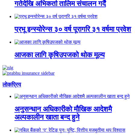
गतेदेखि अभिकर्ता तालिम संचालन गर्दै
प्रभू इन्स्योरेन्स ३० वर्ष पूरागरि ३१ वर्षमा प्रवेश
आजका लागि कृषिउपजको थोक मूल्य
लाेकप्रिय
अनुसन्धान अधिकारीकाे माैखिक आदेशमै
अल्पकालीन खाता बन्द हुने