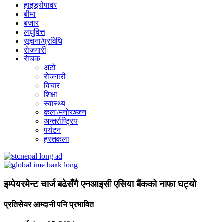
हाइड्रोपावर
बीमा
बजार
लघुवित्त
सूचना/प्रविधि
रोजगारी
राेचक
अटो
रोजगारी
विचार
शिक्षा
स्वास्थ्य
कला/मनोरञ्जन
अन्तर्राष्ट्रिय
पर्यटन
हस्तकला
इम्पेयरमेन्ट चार्ज बढेसँगै एनआइसी एसिया बैंकको नाफा घट्यो
प्रतिसेयर आम्दानी पनि प्रभावित