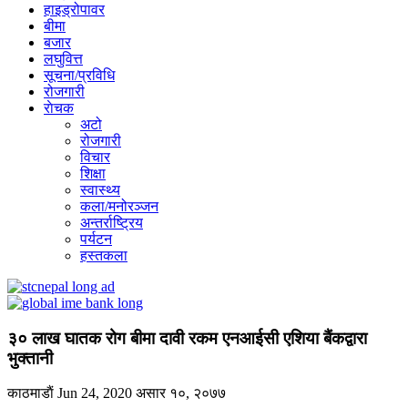
हाइड्रोपावर
बीमा
बजार
लघुवित्त
सूचना/प्रविधि
रोजगारी
राेचक
अटो
रोजगारी
विचार
शिक्षा
स्वास्थ्य
कला/मनोरञ्जन
अन्तर्राष्ट्रिय
पर्यटन
हस्तकला
३० लाख घातक रोग बीमा दावी रकम एनआईसी एशिया बैंकद्वारा
भुक्तानी
काठमाडाैं
Jun 24, 2020
असार १०, २०७७