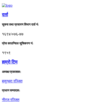
दर्ता
सुचना तथा प्रसारण विभाग दर्ता नं:
१६९४/०७६-७७
प्रेस काउन्सिल सूचिकरण नं:
१९५९
हाम्राे टिम
अध्यक्ष/प्रकाशक:
बसुन्धरा रञ्जित
प्रधान सम्पादक:
नीरज रञ्जित