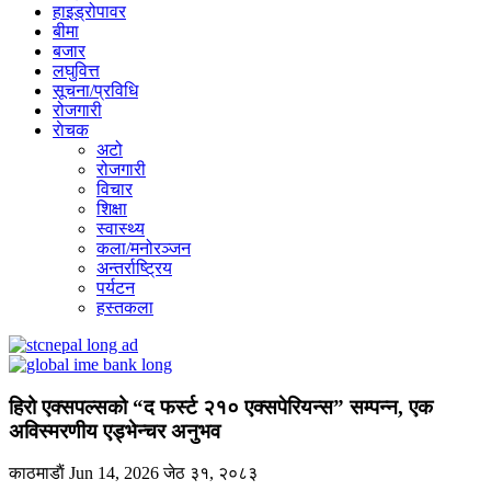
हाइड्रोपावर
बीमा
बजार
लघुवित्त
सूचना/प्रविधि
रोजगारी
राेचक
अटो
रोजगारी
विचार
शिक्षा
स्वास्थ्य
कला/मनोरञ्जन
अन्तर्राष्ट्रिय
पर्यटन
हस्तकला
हिरो एक्सपल्सको “द फर्स्ट २१० एक्सपेरियन्स” सम्पन्न, एक
अविस्मरणीय एड्भेन्चर अनुभव
काठमाडाैं
Jun 14, 2026
जेठ ३१, २०८३