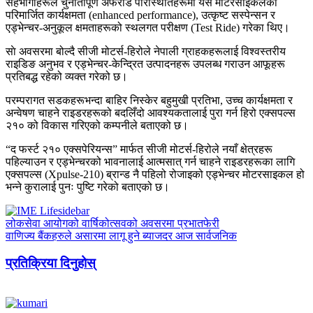
सहभागीहरूले चुनौतीपूर्ण अफरोड परिस्थितिहरूमा यस मोटरसाइकलको
परिमार्जित कार्यक्षमता (enhanced performance), उत्कृष्ट सस्पेन्सन र
एड्भेन्चर-अनुकूल क्षमताहरूको स्थलगत परीक्षण (Test Ride) गरेका थिए।
साे अवसरमा बोल्दै सीजी मोटर्स-हिरोले नेपाली ग्राहकहरूलाई विश्वस्तरीय
राइडिङ अनुभव र एड्भेन्चर-केन्द्रित उत्पादनहरू उपलब्ध गराउन आफूहरू
प्रतिबद्ध रहेको व्यक्त गरेको छ।
परम्परागत सडकहरूभन्दा बाहिर निस्केर बहुमुखी प्रतिभा, उच्च कार्यक्षमता र
अन्वेषण चाहने राइडरहरूको बदलिँदो आवश्यकतालाई पुरा गर्न हिरो एक्सपल्स
२१० को विकास गरिएको कम्पनीले बताएको छ।
“द फर्स्ट २१० एक्सपेरियन्स” मार्फत सीजी मोटर्स-हिरोले नयाँ क्षेत्रहरू
पहिल्याउन र एड्भेन्चरको भावनालाई आत्मसात् गर्न चाहने राइडरहरूका लागि
एक्सपल्स (Xpulse-210) ब्रान्ड नै पहिलो रोजाइको एड्भेन्चर मोटरसाइकल हो
भन्ने कुरालाई पुनः पुष्टि गरेको बताएको छ।
लोकसेवा आयोगको वार्षिकोत्सवको अवसरमा प्रभातफेरी
वाणिज्य बैंकहरुले असारमा लागू हुने ब्याजदर आज सार्वजनिक
प्रतिक्रिया दिनुहोस्