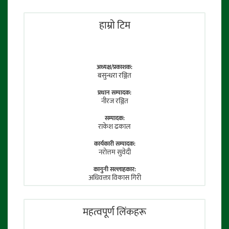
हाम्राे टिम
अध्यक्ष/प्रकाशक:
बसुन्धरा रञ्जित
प्रधान सम्पादक:
नीरज रञ्जित
सम्पादक:
राकेश ढकाल
कार्यकारी सम्पादक:
नराेत्तम सुवेदी
कानुनी सल्लाहकार:
अधिवक्ता विकास गिरी
फाेटाे पत्रकार:
तेजेन्द्र श्रेष्ठ
महत्वपूर्ण लिंकहरू