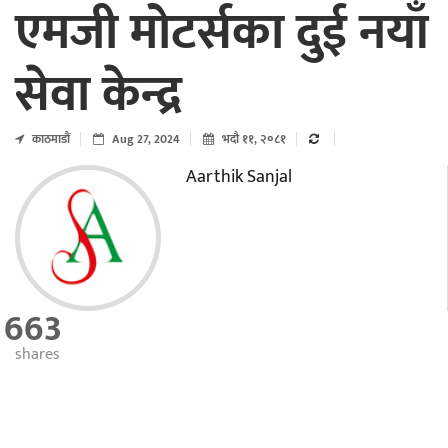
एमजी मोटर्सका दुई नयाँ
सेवा केन्द्र
काठमाडाैं
Aug 27, 2024
भदौ ११, २०८१
Aarthik Sanjal
663
shares