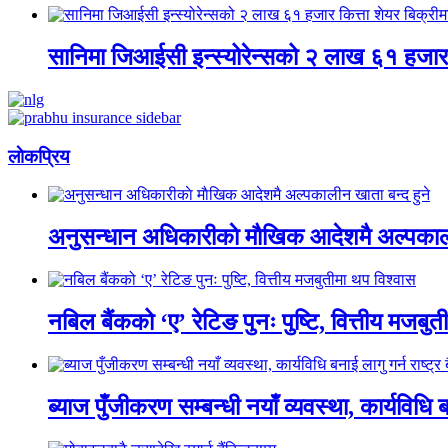
सानिमा जिआईसी इन्स्योरेन्सको २ लाख ६१ हजार क
लाेकप्रिय
अनुसन्धान अधिकारीकाे माैखिक आदेशमै अल्पकाली
नबिल बैंकको ‘ए’ रेटिङ पुनः पुष्टि, वित्तीय मजबु
ब्याज पुँजीकरण सम्बन्धी नयाँ व्यवस्था, कार्यविधि बन