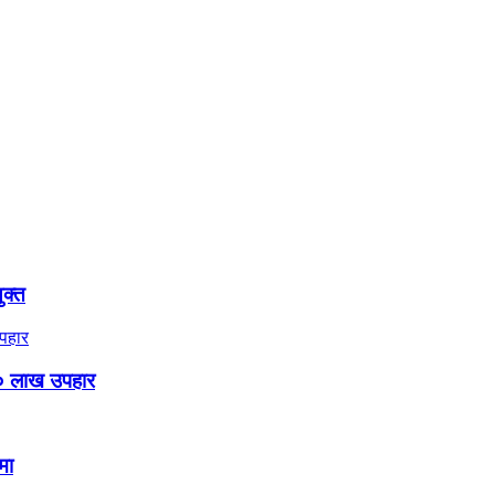
ुक्त
० लाख उपहार
मा