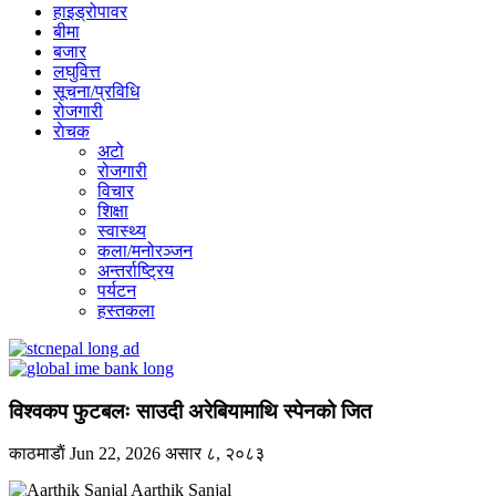
हाइड्रोपावर
बीमा
बजार
लघुवित्त
सूचना/प्रविधि
रोजगारी
राेचक
अटो
रोजगारी
विचार
शिक्षा
स्वास्थ्य
कला/मनोरञ्जन
अन्तर्राष्ट्रिय
पर्यटन
हस्तकला
विश्वकप फुटबलः साउदी अरेबियामाथि स्पेनको जित
काठमाडाैं
Jun 22, 2026
असार ८, २०८३
Aarthik Sanjal