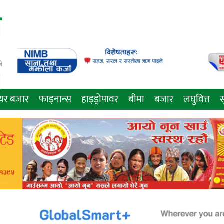
े
ेयर बजार
फाइनान्स
हाइड्रोपावर
बीमा
बजार
लघुवित्त
स