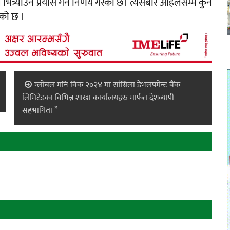
्याउन प्रयास गर्ने निर्णय गरेको छ। त्यसबारे अहिलेसम्म कुनै
को छ ।
ग्लोबल मनि विक २०२४ मा सांग्रिला डेभलपमेन्ट बैंक
लिमिटेडका विभिन्न शाखा कार्यालयहरु मार्फत देशव्यापी
सहभागिता ”