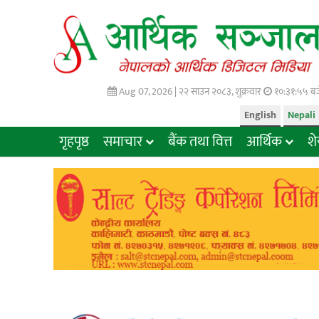
Aug 07, 2026 |
२२ साउन २०८३, शुक्रवार
१०:३१:५६ बज
English
Nepali
गृहपृष्ठ
समाचार
बैंक तथा वित्त
आर्थिक
श