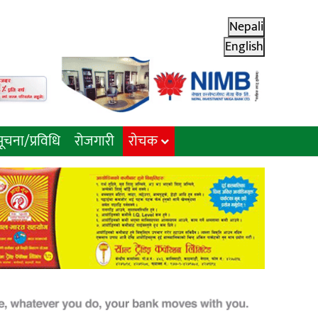
Nepali
English
ूचना/प्रविधि
रोजगारी
राेचक