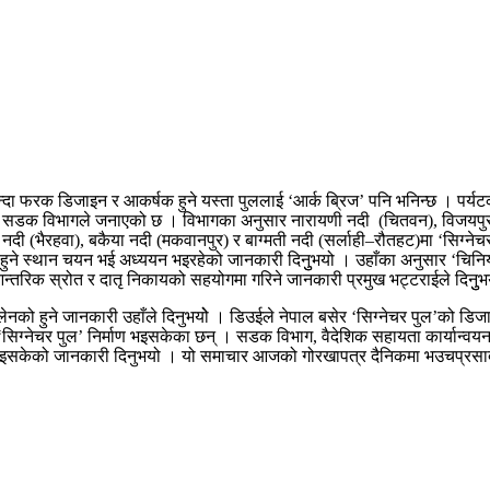
्दा फरक डिजाइन र आकर्षक हुने यस्ता पुललाई ‘आर्क ब्रिज’ पनि भनिन्छ । पर्यटकीय
को सडक विभागले जनाएको छ । विभागका अनुसार नारायणी नदी (चितवन), विजयपुर
ी (भैरहवा), बकैया नदी (मकवानपुर) र बाग्मती नदी (सर्लाही–रौतहट)मा ‘सिग्नेचर 
हुने स्थान चयन भई अध्ययन भइरहेको जानकारी दिनुुभयो । उहाँका अनुसार ‘चिनिय
्तरिक स्रोत र दातृ निकायको सहयोगमा गरिने जानकारी प्रमुख भट्टराईले दिनुुभयो
दुई लेनको हुने जानकारी उहाँले दिनुभयोे । डिउईले नेपाल बसेर ‘सिग्नेचर पुल’को डि
ग्नेचर पुल’ निर्माण भइसकेका छन् । सडक विभाग, वैदेशिक सहायता कार्यान्वयन म
ौता भइसकेको जानकारी दिनुभयो । यो समाचार आजको गोरखापत्र दैनिकमा भउचप्र