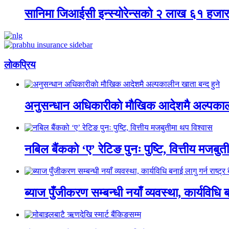
सानिमा जिआईसी इन्स्योरेन्सको २ लाख ६१ हजार क
लाेकप्रिय
अनुसन्धान अधिकारीकाे माैखिक आदेशमै अल्पकाली
नबिल बैंकको ‘ए’ रेटिङ पुनः पुष्टि, वित्तीय मजबु
ब्याज पुँजीकरण सम्बन्धी नयाँ व्यवस्था, कार्यविधि बन