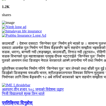
1.2K
shares
काठमाडौँ । देशभर दसवटा ‘सिग्नेचर पुल’ निर्माण हुने भएको छ । सामान्य पुलभन
दसवटा आकर्षक पुल निर्माण गर्न विश्व बैङ्कसँग ऋण सहयोग सम्झौता भइसके
सडक, धरान), बाग्मती नदी (शङ्खमूल, काठमाडौँ), तिनाउ नदी (बुटवल०, रोहिणी नद
सडक विभागको पुल महाशाखाका प्रमुख दीपक भट्टराईले ‘सिग्नेचर पुल’ निर्माण 
पुलको अध्ययन तथा डिजाइन नेपाल सरकारले आफ्नै लगानीमा गर्ने तथा निर्माण आन
पूर्वपश्चिम राजमार्गमा निर्माण गरिने ‘सिग्नेचर पुल’ चार लेनको तथा बाँकी पुल 
डिउईको डिजाइनमा यसअघि भारत, श्रीलङ्कालगायत विश्वका विभिन्न मुलुकमा ‘सि
निर्माणका लागि विश्व बैङ्कसँग १२ अर्ब रुपियाँ बराबरको ऋण सहयोग सम्झ
अलपत्र तीन हजार १०८ जनाको विदेशमा उद्धार
निजी विद्यालयले शुल्क लिन थाले
प्रतिक्रिया दिनुहोस्