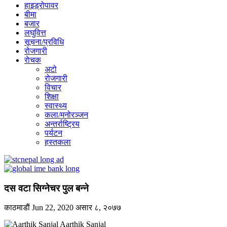
हाइड्रोपावर
बीमा
बजार
लघुवित्त
सूचना/प्रविधि
रोजगारी
राेचक
अटो
रोजगारी
विचार
शिक्षा
स्वास्थ्य
कला/मनोरञ्जन
अन्तर्राष्ट्रिय
पर्यटन
हस्तकला
दस वटा सिग्नेचर पुल बन्ने
काठमाडाैं
Jun 22, 2020
असार ८, २०७७
Aarthik Sanjal