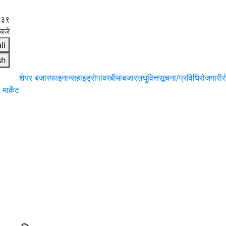
:३९
बजे
li
sh
शेयर बजार
फाइनान्स
हाइड्रोपावर
बीमा
बजार
लघुवित्त
सूचना/प्रविधि
रोजगारी
र
मार्केट