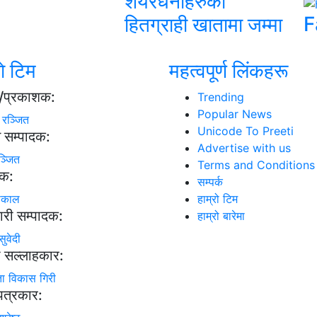
शेयरधनीहरुको
F
हितग्राही खातामा जम्मा
ाे टिम
महत्वपूर्ण लिंकहरू
्ष/प्रकाशक:
Trending
Popular News
ा रञ्जित
Unicode To Preeti
न सम्पादक:
Advertise with us
ञ्जित
Terms and Conditions
दक:
सम्पर्क
ढकाल
हाम्रो टिम
ारी सम्पादक:
हाम्रो बारेमा
सुवेदी
ी सल्लाहकार:
ता विकास गिरी
 पत्रकार: