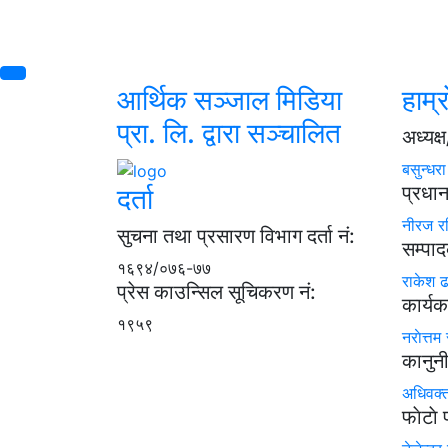
आर्थिक सञ्जाल मिडिया
हाम्र
प्रा. लि. द्वारा सञ्चालित
अध्यक
बसुन्धर
प्रधा
दर्ता
नीरज र
सुचना तथा प्रसारण विभाग दर्ता नं:
सम्पा
१६९४/०७६-७७
राकेश 
प्रेस काउन्सिल सूचिकरण नं:
कार्यक
१९५९
नराेत्तम 
कानुन
अधिवक्
फाेटाे