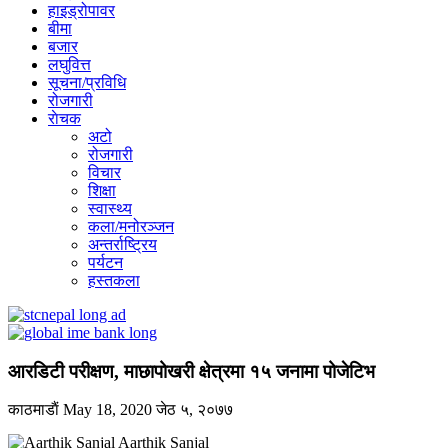
हाइड्रोपावर
बीमा
बजार
लघुवित्त
सूचना/प्रविधि
रोजगारी
राेचक
अटो
रोजगारी
विचार
शिक्षा
स्वास्थ्य
कला/मनोरञ्जन
अन्तर्राष्ट्रिय
पर्यटन
हस्तकला
आरडिटी परीक्षण, माछापोखरी क्षेत्रमा १५ जनामा पोजेटिभ
काठमाडाैं
May 18, 2020
जेठ ५, २०७७
Aarthik Sanjal