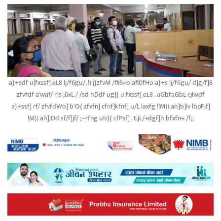
a}+sdf u|fxssf] eL8 lj/f6gu/, !) j}zfvM /fli6«o afl0fHo a}+s lj/f6gu/ d]g/f]8
zfvfdf a'waf/ r]s ;6xL / /sd hDdf ug]{ u|fxssf] eL8 . aGbfaGbL cjlwdf
a}+ssf] rf/ zfvfdWo] b'O{ zfvfn] cfnf]kfnf] u/L laxfg !!M)) ah]b]lv lbpF;f]
!M)) ah];Dd sf/f]jf/ ;~rfng ub}{ cfPsf] . t:jL/÷dgf]h bfxfn÷ /f;;