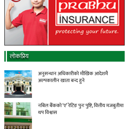
लाेकप्रिय
अनुसन्धान अधिकारीकाे माैखिक आदेशमै
अल्पकालीन खाता बन्द हुने
नबिल बैंकको ‘ए’ रेटिङ पुनः पुष्टि, वित्तीय मजबुतीमा
थप विश्वास