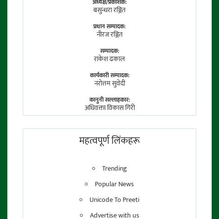
अध्यक्ष/प्रकाशक:
बसुन्धरा रञ्जित
प्रधान सम्पादक:
नीरज रञ्जित
सम्पादक:
राकेश ढकाल
कार्यकारी सम्पादक:
नराेत्तम सुवेदी
कानुनी सल्लाहकार:
अधिवक्ता विकास गिरी
फाेटाे पत्रकार:
तेजेन्द्र श्रेष्ठ
महत्वपूर्ण लिंकहरू
Trending
Popular News
Unicode To Preeti
Advertise with us