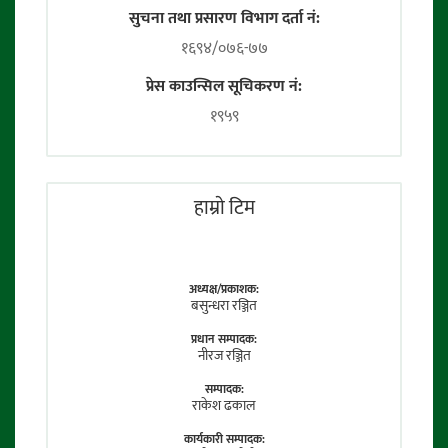
सुचना तथा प्रसारण विभाग दर्ता नं:
१६९४/०७६-७७
प्रेस काउन्सिल सूचिकरण नं:
१९५९
हाम्राे टिम
अध्यक्ष/प्रकाशक:
बसुन्धरा रञ्जित
प्रधान सम्पादक:
नीरज रञ्जित
सम्पादक:
राकेश ढकाल
कार्यकारी सम्पादक: