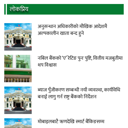
लाेकप्रिय
अनुसन्धान अधिकारीकाे माैखिक आदेशमै
अल्पकालीन खाता बन्द हुने
नबिल बैंकको ‘ए’ रेटिङ पुनः पुष्टि, वित्तीय मजबुतीमा
थप विश्वास
ब्याज पुँजीकरण सम्बन्धी नयाँ व्यवस्था, कार्यविधि
बनाई लागु गर्न राष्ट्र बैंकको निर्देशन
मोबाइलबाटै ऋणदेखि स्मार्ट बैंकिङसम्म