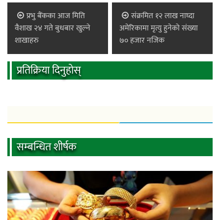
प्रभु बैंकका आज मिति
संक्रमित १२ लाख नाघ्दा
वैशाख २४ गते बुधबार खुल्ने
अमेरिकामा मृत्यु हुनेको संख्या
शाखाहरु
७० हजार नजिक
प्रतिक्रिया दिनुहोस्
सम्बन्धित शीर्षक