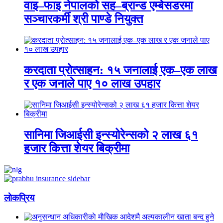
वाइ–फाइ नेपालको सह–ब्रान्ड एम्बेसडरमा
सञ्चारकर्मी श्री पाण्डे नियुक्त
करदाता प्रोत्साहन: १५ जनालाई एक–एक लाख
र एक जनाले पाए १० लाख उपहार
सानिमा जिआईसी इन्स्योरेन्सको २ लाख ६१
हजार कित्ता शेयर बिक्रीमा
लाेकप्रिय