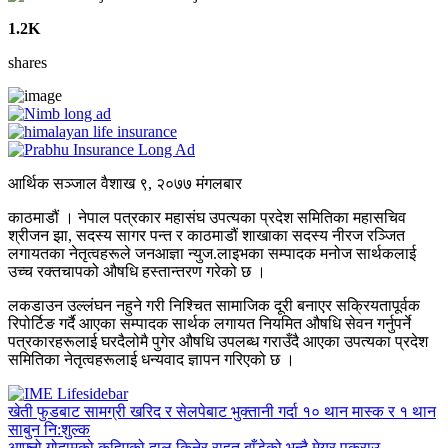
1.2K
shares
आर्थिक सञ्जाल वैशाख ९, २०७७ मंगलबार
काठमाडौं । नेपाल पत्रकार महासंघ उपत्यका प्रदेश समितिका महासचिव
श्रीजन झा, सदस्य सागर पन्त र काठमाडौं शाखाका सदस्य नीरज रञ्जित
लगायतका नेतृत्वहरूले जनआज्ञा न्युज.लाइभका सम्पादक मनोज सार्थकलाई
उच्च रक्तचापको औषधि हस्तान्तरण गरेको छ ।
लकडाउन उल्लंघन नहुने गरी निश्चित सामाजिक दूरी बनाएर सक्रियतापूर्वक
रिपोर्टिङ गर्दै आएका सम्पादक सार्थक लगायत नियमित औषधि सेवन गर्नुपर्ने
पत्रकारहरूलाई घरदैलोमै पुगेर औषधि उपलब्ध गराउँदै आएका उपत्यका प्रदेश
समितिका नेतृत्वहरूलाई धन्यवाद ज्ञापन गरिएको छ ।
खेती फुडबाट सामग्री खरिद र सेलपेबाट भुक्तानी गर्दा १० थान मास्क र १ थान
साबुन नि:शुल्क
आफ्नो गोदामको कुहिएको दाल किनेर राहत बाँडेको भन्दै मेयर पक्राउ