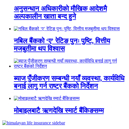
अनुसन्धान अधिकारीकाे माैखिक आदेशमै
अल्पकालीन खाता बन्द हुने
नबिल बैंकको ‘ए’ रेटिङ पुनः पुष्टि, वित्तीय
मजबुतीमा थप विश्वास
ब्याज पुँजीकरण सम्बन्धी नयाँ व्यवस्था, कार्यविधि
बनाई लागु गर्न राष्ट्र बैंकको निर्देशन
मोबाइलबाटै ऋणदेखि स्मार्ट बैंकिङसम्म