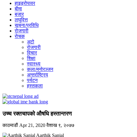
हाइड्रोपावर
बीमा
बजार
लघुवित्त
सूचना/प्रविधि
रोजगारी
राेचक
अटो
रोजगारी
विचार
शिक्षा
स्वास्थ्य
कला/मनोरञ्जन
अन्तर्राष्ट्रिय
पर्यटन
हस्तकला
उच्च रक्तचापको औषधि हस्तान्तरण
काठमाडाैं
Apr 21, 2020
वैशाख ९, २०७७
Aarthik Sanjal