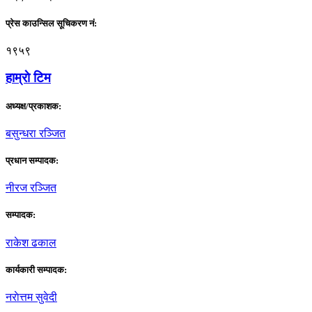
प्रेस काउन्सिल सूचिकरण नं:
१९५९
हाम्राे टिम
अध्यक्ष/प्रकाशक:
बसुन्धरा रञ्जित
प्रधान सम्पादक:
नीरज रञ्जित
सम्पादक:
राकेश ढकाल
कार्यकारी सम्पादक:
नराेत्तम सुवेदी