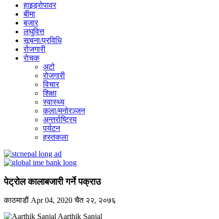
हाइड्रोपावर
बीमा
बजार
लघुवित्त
सूचना/प्रविधि
रोजगारी
राेचक
अटो
रोजगारी
विचार
शिक्षा
स्वास्थ्य
कला/मनोरञ्जन
अन्तर्राष्ट्रिय
पर्यटन
हस्तकला
पेट्रोल कालाबजारी गर्ने पक्राउ
काठमाडाैं
Apr 04, 2020
चैत २२, २०७६
Aarthik Sanjal