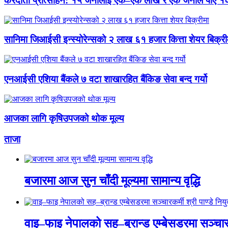
करदाता प्रोत्साहन: १५ जनालाई एक–एक लाख र एक जनाले पाए १
सानिमा जिआईसी इन्स्योरेन्सको २ लाख ६१ हजार कित्ता शेयर बिक्री
एनआईसी एशिया बैंकले ७ वटा शाखारहित बैंकिङ सेवा बन्द गर्यो
आजका लागि कृषिउपजको थोक मूल्य
ताजा
बजारमा आज सुन चाँदी मूल्यमा सामान्य वृद्धि
वाइ–फाइ नेपालको सह–ब्रान्ड एम्बेसडरमा सञ्चारकर्