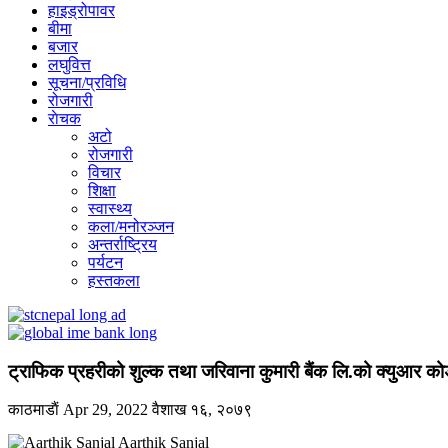
हाइड्रोपावर
बीमा
बजार
लघुवित्त
सूचना/प्रविधि
रोजगारी
राेचक
अटो
रोजगारी
विचार
शिक्षा
स्वास्थ्य
कला/मनोरञ्जन
अन्तर्राष्ट्रिय
पर्यटन
हस्तकला
ट्राफिक प्रहरीको शुल्क तथा जरिवाना कुमारी बैंक लि.को क्युआर कोड
काठमाडाैं
Apr 29, 2022
वैशाख १६, २०७९
Aarthik Sanjal