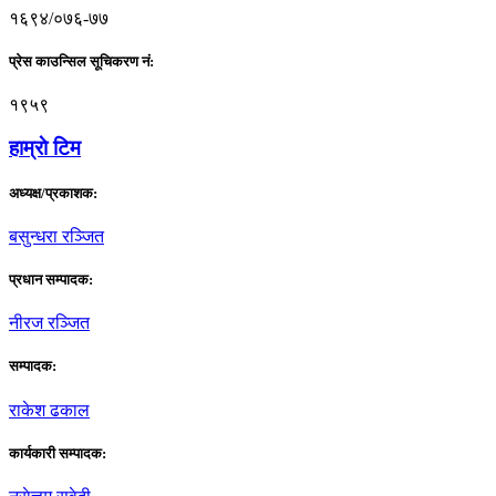
१६९४/०७६-७७
प्रेस काउन्सिल सूचिकरण नं:
१९५९
हाम्राे टिम
अध्यक्ष/प्रकाशक:
बसुन्धरा रञ्जित
प्रधान सम्पादक:
नीरज रञ्जित
सम्पादक:
राकेश ढकाल
कार्यकारी सम्पादक: