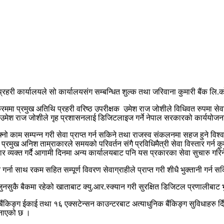
हरी कार्यालयले सो कार्यालयसंग सम्बन्धित शुल्क तथा जरिवाना कुमारी बैंक लि.को 
 प्रमुख अतिथि प्रहरी वरिष्ठ उपरीक्षक उमेश राज जोशीले विधिवत रुपमा सेवा सञ्च
्षक उमेश राज जोशीले गृह प्रशासनलाई डिजिटलाइज गर्ने नेपाल सरकारको कार्यय
 काम सम्पन्न गरी सेवा प्राप्त गर्न सकिने तथा राजस्व संकलनमा सहज हुने विश्वास
मुख अनिश ताम्राकारले समयको परिवर्तन संगै प्रविधिमैत्री सेवा विस्तार गर्न क
 व्यक्त गर्दै आगामी दिनमा अन्य कार्यालयबाट पनि यस प्रकारका सेवा सुचारु गरि
न गर्ना साथ रकम सहित सम्पूर्ण विवरण सेवाग्राहीले प्राप्त गरी शीधै भुक्तानी गर्न
सुकै बैकमा रहेको खाताबाट क्यु.आर.स्क्यान गरी सुरक्षित डिजिटल प्रणालीबाट भ
ंकिङ्ग ईकाई तथा १६ एक्सटेन्सन काउन्टरबाट अत्याधुनिक बैंकिङ्ग सुविधाहरु दि
 जनाएको छ ।