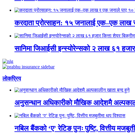
करदाता प्रोत्साहन: १५ जनालाई एक–एक लाख 
सानिमा जिआईसी इन्स्योरेन्सको २ लाख ६१ हजार क
लाेकप्रिय
अनुसन्धान अधिकारीकाे माैखिक आदेशमै अल्पकाली
नबिल बैंकको ‘ए’ रेटिङ पुनः पुष्टि, वित्तीय मजबु