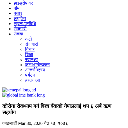
हाइड्रोपावर
बीमा
बजार
लघुवित्त
सूचना/प्रविधि
रोजगारी
राेचक
अटो
रोजगारी
विचार
शिक्षा
स्वास्थ्य
कला/मनोरञ्जन
अन्तर्राष्ट्रिय
पर्यटन
हस्तकला
कोरोना रोकथाम गर्न विश्व बैंकको नेपाललाई थप ६ अर्ब ऋण
सहयोग
काठमाडाैं
Mar 30, 2020
चैत १७, २०७६