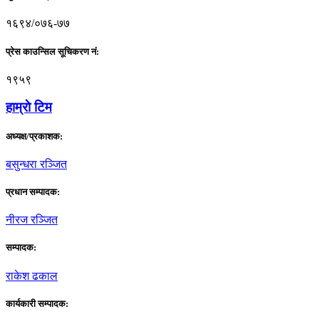
१६९४/०७६-७७
प्रेस काउन्सिल सूचिकरण नं:
१९५९
हाम्राे टिम
अध्यक्ष/प्रकाशक:
बसुन्धरा रञ्जित
प्रधान सम्पादक:
नीरज रञ्जित
सम्पादक:
राकेश ढकाल
कार्यकारी सम्पादक: