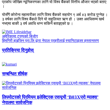
प्रकोप जोखिम न्यूनिकरणका लागि यो विश्व बैंकको वित्तीय औजार भएकाे बताए
।
योसँगै कोरोना महामारीका लागि विश्व बैंकको सहयोग ९ अर्ब ४३ करोड पुग्नेछ ।
३ वर्षका लागि विश्व बैंकले दिने यो सहुलियत ऋण हो । उक्त अवधिसम्म खर्च
नभएमा बाकी ३ वर्ष अवधि थप्न सकिने बताइएको छ ।
अमेरिकामा ट्रम्पको बिजोग
हिमगिरी हाइजिन प्रा.लि द्वारा नेपाल प्रहरीलाई स्यानिटाइजर हस्तान्तरण
प्रतिक्रिया दिनुहोस्
सम्बन्धित शीर्षक
लिपमोटरको प्रिमियम इलेक्ट्रिक एसयूभी ‘B03Xप्रो म्याक्स’
नेपालमा सार्वजनिक