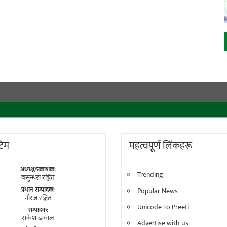
 टिम
महत्वपूर्ण लिंकहरू
अध्यक्ष/प्रकाशक:
Trending
बसुन्धरा रञ्जित
प्रधान सम्पादक:
Popular News
नीरज रञ्जित
Unicode To Preeti
सम्पादक:
राकेश ढकाल
Advertise with us