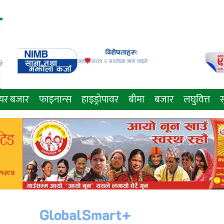
े
ेयर बजार
फाइनान्स
हाइड्रोपावर
बीमा
बजार
लघुवित्त
स