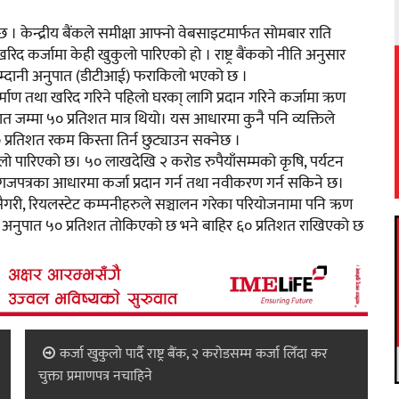
को छ । केन्द्रीय बैंकले समीक्षा आफ्नो वेबसाइटमार्फत सोमबार राति
िद कर्जामा केही खुकुलो पारिएको हो । राष्ट्र बैंकको नीति अनुसार
 आम्दानी अनुपात (डीटीआई) फराकिलो भएको छ ।
िर्माण तथा खरिद गरिने पहिलो घरका् लागि प्रदान गरिने कर्जामा ऋण
त जम्मा ५० प्रतिशत मात्र थियो। यस आधारमा कुनै पनि व्यक्तिले
रतिशत रकम किस्ता तिर्न छुट्याउन सक्नेछ ।
लो पारिएको छ। ५० लाखदेखि २ करोड रुपैयाँसम्मको कृषि, पर्यटन
पत्रका आधारमा कर्जा प्रदान गर्न तथा नवीकरण गर्न सकिने छ।
री, रियलस्टेट कम्पनीहरुले सञ्चालन गरेका परियोजनामा पनि ऋण
य अनुपात ५० प्रतिशत तोकिएको छ भने बाहिर ६० प्रतिशत राखिएको छ
कर्जा खुकुलो पार्दै राष्ट्र बैंक, २ करोडसम्म कर्जा लिँदा कर
चुक्ता प्रमाणपत्र नचाहिने