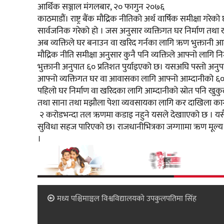
आर्थिक सञ्जाल मंगलबार, २० फागुन २०७६
काठमाडौं। राष्ट्र बैंक मौद्रिक नीतिको अर्थ वार्षिक समीक्षा गरे
सार्वजनिक गरेको हो । जस अनुसार व्यक्तिगत घर निर्माण तथा खर
अब व्यक्तिले घर बनाउन वा खरिद गर्नका लागि ऋण भुक्तानी
मौद्रिक नीति समीक्षा अनुसार कुनै पनि व्यक्तिले आफ्नो लागि न
भुक्तानी अनुपात ६० प्रतिशत पुर्याइएको छ। यसअघि पस्तो अनुपा
आफ्नो व्यक्तिगत घर वा आवासका लागि आफ्नो आम्दानीको ६० प्
पहिलो घर निर्माण वा खरिदका लागि आम्दानीको स्रोत पनि खुकु
तथा साना तथा मझौला पेशा व्यवसायका लागि कर दाखिला कागज
२ करोडभन्दा तल ऋणमा कडाइ नहुने यसले देखााएको छ । यसैग
सुविधा सहज पारिएको छ। राजधानीभित्रका जग्गाामा ऋण मूल्
।
मध्य पश्चिमाञ्चल विश्वविद्यालयको उपकुलपतिमा सिंह