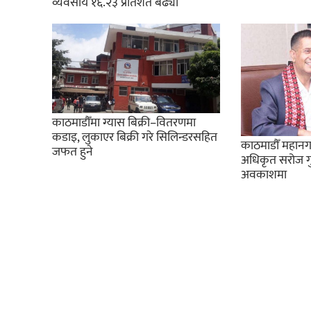
व्यवसाय १६.२३ प्रतिशत बढ्यो
काठमाडौँमा ग्यास बिक्री–वितरणमा
कडाइ, लुकाएर बिक्री गरे सिलिन्डरसहित
काठमाडौँ महानग
जफत हुने
अधिकृत सरोज गुर
अवकाशमा