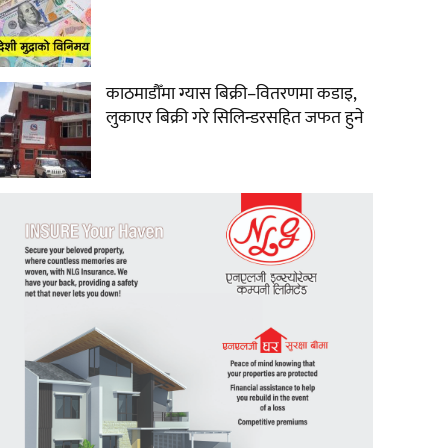
काठमाडौँमा ग्यास बिक्री–वितरणमा कडाइ,
लुकाएर बिक्री गरे सिलिन्डरसहित जफत हुने