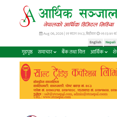
Aug 06, 2026 |
२१ साउन २०८३, बिहीवार
०१:२३:४१ बज
English
Nepali
गृहपृष्ठ
समाचार
बैंक तथा वित्त
आर्थिक
श