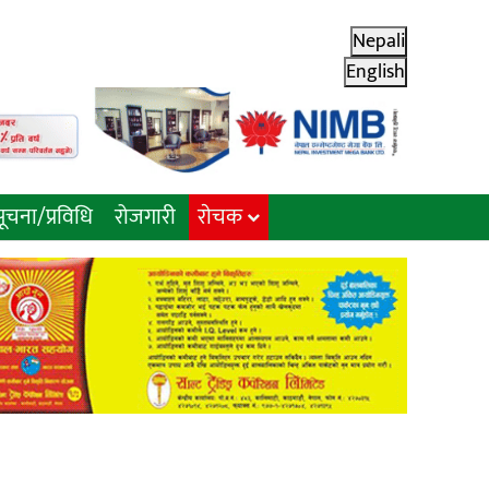
Nepali
English
ूचना/प्रविधि
रोजगारी
राेचक